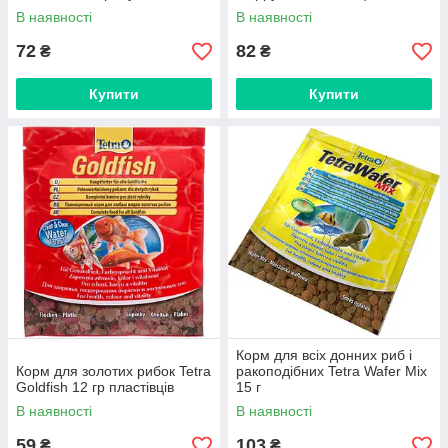
В наявності
В наявності
72
82
₴
₴
Купити
Купити
Корм для всіх донних риб і
Корм для золотих рибок Tetra
ракоподібних Tetra Wafer Mix
Goldfish 12 гр пластівців
15 г
В наявності
В наявності
59
103
₴
₴