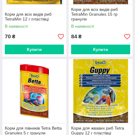
Корм для всіх видів риб
Корм для всіх видів риб
TetraMin Granules 15 гр
TetraMin 12 г пластівці
гранули
В наявності
В наявності
70
84
₴
₴
Купити
Купити
Корм для півників Tetra Betta
Корм для жвавих риб Tetra
Granules 5 г гранули
Guppy 12 г пластівці