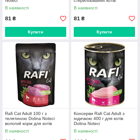
Noteci
стерилізованих котів
В наявності
В наявності
81
81
₴
₴
Купити
Купити
Rafi Cat Adult 100 г з
Консерви Rafi Cat Adult з
телятиною Dolina Noteci
індичкою 400 г для котів
вологий корм для котів
Dolina Noteci
В наявності
В наявності