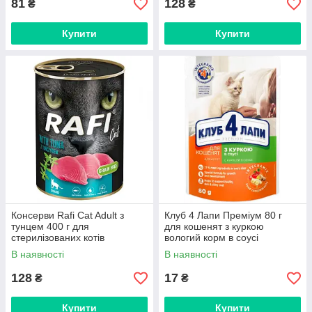
81
128
₴
₴
Купити
Купити
Консерви Rafi Cat Adult з
Клуб 4 Лапи Преміум 80 г
тунцем 400 г для
для кошенят з куркою
стерилізованих котів
вологий корм в соусі
В наявності
В наявності
128
17
₴
₴
Купити
Купити