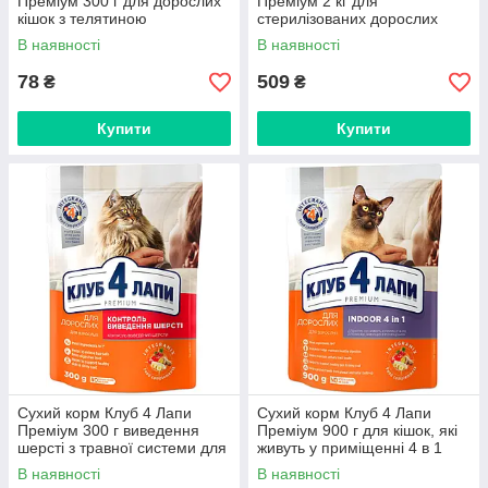
Преміум 300 г для дорослих
Преміум 2 кг для
кішок з телятиною
стерилізованих дорослих
кішок
В наявності
В наявності
78
509
₴
₴
Купити
Купити
Сухий корм Клуб 4 Лапи
Сухий корм Клуб 4 Лапи
Преміум 300 г виведення
Преміум 900 г для кішок, які
шерсті з травної системи для
живуть у приміщенні 4 в 1
кішок
В наявності
В наявності