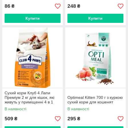
86
248
₴
₴
Купити
Купити
Сухий корм Клуб 4 Лапи
Преміум 2 кг для кішок, які
Optimeal Kitten 700 г з куркою
живуть у приміщенні 4 в 1
сухий корм для кошенят
В наявності
В наявності
509
295
₴
₴