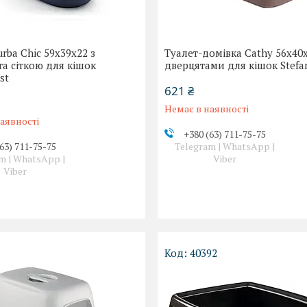
urba Chic 59x39x22 з
Туалет-домівка Cathy 56x40x
та сіткою для кішок
дверцятами для кішок Stefa
st
621 ₴
Немає в наявності
аявності
+380 (63) 711-75-75
63) 711-75-75
Telegram | WhatsApp |
m | WhatsApp |
Viber
Viber
40392