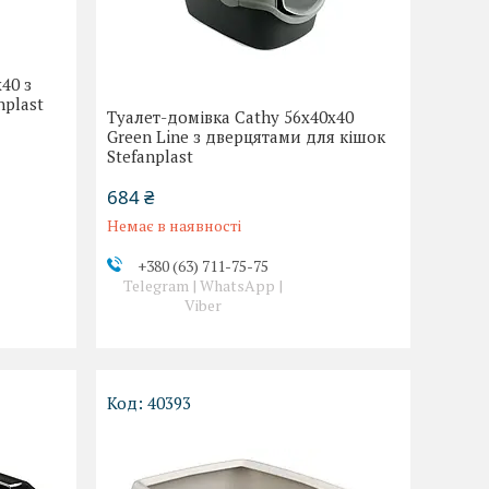
40 з
nplast
Туалет-домівка Cathy 56x40x40
Green Line з дверцятами для кішок
Stefanplast
684 ₴
Немає в наявності
+380 (63) 711-75-75
Telegram | WhatsApp |
Viber
40393