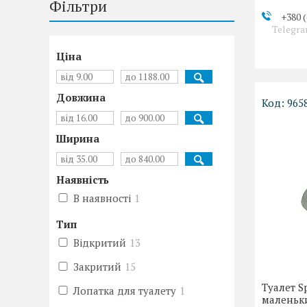
Фільтри
+380 (
Telegra
Ціна
Довжина
965
Ширина
Наявність
В наявності
1
Тип
Відкритий
13
Закритий
15
Туалет S
Лопатка для туалету
1
маленьки