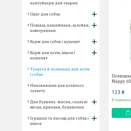
контейнери для тварин
Одяг для собак
Повідці, нашийники, шлейки,
намордники
Корм для собак і цуценят
Корм для котів, кішок і
кошенят
Туалети й пелюшки для котів
і собак
Пелюшки 
Nappy 6
Наповнювачі для котячого
туалету
123 ₴
В наявнос
Для будинку: миски, спальні
місця, дряпаки, будиночки
Іграшки та ласощі для собак і
кішок