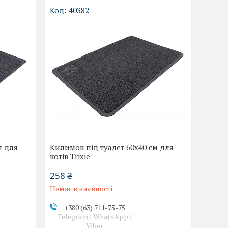
40382
м для
Килимок під туалет 60x40 см для
котів Trixie
258 ₴
Немає в наявності
+380 (63) 711-75-75
Telegram | WhatsApp |
Viber