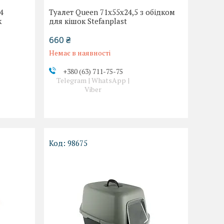
4
Туалет Queen 71x55x24,5 з обідком
к
для кішок Stefanplast
660 ₴
Немає в наявності
+380 (63) 711-75-75
Telegram | WhatsApp |
Viber
98675