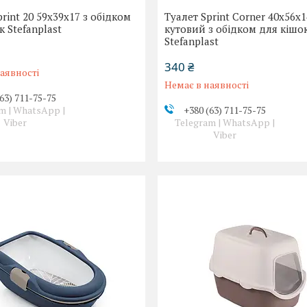
print 20 59x39x17 з обідком
Туалет Sprint Corner 40x56x1
к Stefanplast
кутовий з обідком для кішо
Stefanplast
340 ₴
аявності
Немає в наявності
63) 711-75-75
m | WhatsApp |
+380 (63) 711-75-75
Viber
Telegram | WhatsApp |
Viber