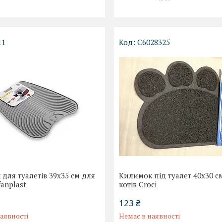
11
C6028325
для туалетів 39x35 см для
Килимок під туалет 40x30 с
fanplast
котів Croci
123 ₴
аявності
Немає в наявності