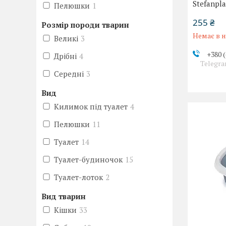
Stefanpl
Пелюшки
1
255 ₴
Розмір породи тварин
Немає в н
Великі
3
+380 (
Дрібні
4
Telegra
Середні
3
Вид
Килимок під туалет
4
Пелюшки
11
Туалет
14
Туалет-будиночок
15
Туалет-лоток
2
Вид тварин
Кішки
33