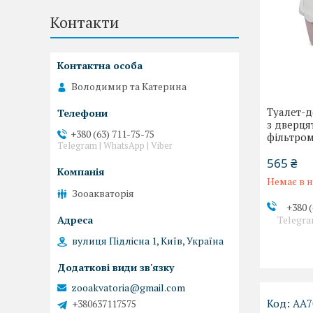
Контакти
Володимир та Катерина
Туалет-д
з дверця
+380 (63) 711-75-75
фільтром
Telegram | WhatsApp | Viber
565 ₴
Немає в н
Зооакваторія
+380 (
Telegra
вулиця Підлісна 1, Київ, Україна
zooakvatoria@gmail.com
AA7
+380637117575