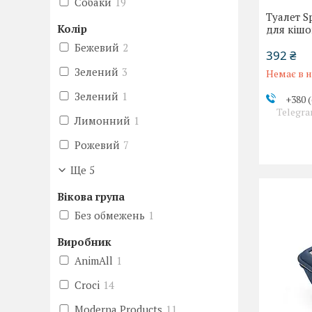
Собаки
19
Туалет S
Колір
для кішо
Бежевий
2
392 ₴
Зелений
3
Немає в н
Зелений
1
+380 (
Telegra
Лимонний
1
Рожевий
7
Ще 5
Вікова група
Без обмежень
1
Виробник
AnimAll
1
Croci
14
Moderna Products
11