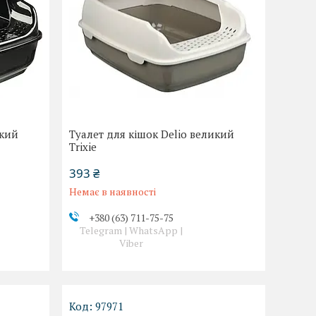
икий
Туалет для кішок Delio великий
Trixie
393 ₴
Немає в наявності
+380 (63) 711-75-75
Telegram | WhatsApp |
Viber
97971