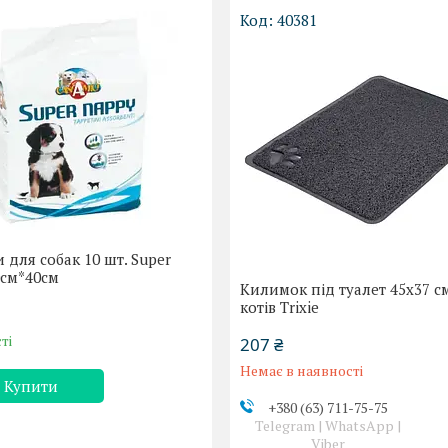
40381
для собак 10 шт. Super
0см*40см
Килимок під туалет 45x37 с
котів Trixie
ті
207 ₴
Немає в наявності
Купити
+380 (63) 711-75-75
Telegram | WhatsApp |
Viber