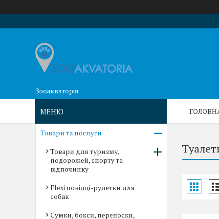
Зооакваторія
ГОЛОВН
Товари та послуги
Туалети
Товари для туризму,
подорожей, спорту та
відпочинку
Flexi повідці-рулетки для
собак
Сумки, бокси, переноски,