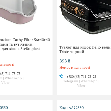
омівка Cathy Filter 56x40x40
тами та вугільним
Туалет для кішок Delio вел
 для кішок Stefanplast
Trixie чорний
393 ₴
аявності
Немає в наявності
63) 711-75-75
+380 (63) 711-75-75
m | WhatsApp |
Telegram | WhatsApp |
Viber
Viber
0330
AA72330