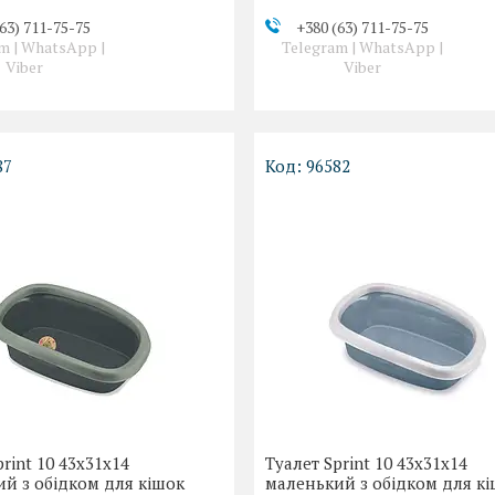
63) 711-75-75
+380 (63) 711-75-75
m | WhatsApp |
Telegram | WhatsApp |
Viber
Viber
87
96582
print 10 43x31x14
Туалет Sprint 10 43x31x14
й з обідком для кішок
маленький з обідком для к