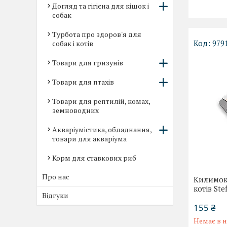
Догляд та гігієна для кішок і
собак
Турбота про здоров'я для
979
собак і котів
Товари для гризунів
Товари для птахів
Товари для рептилій, комах,
земноводних
Акваріумістика, обладнання,
товари для акваріума
Корм для ставкових риб
Про нас
Килимок 
котів Ste
Відгуки
155 ₴
Немає в н