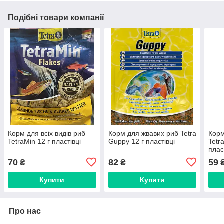
Подібні товари компанії
Корм для всіх видів риб
Корм для жвавих риб Tetra
Корм
TetraMin 12 г пластівці
Guppy 12 г пластівці
Tetr
плас
70
82
59
₴
₴
Купити
Купити
Про нас