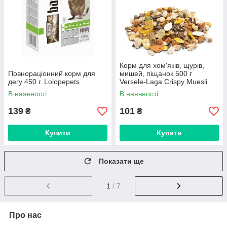
Корм для хом'яків, щурів,
Повнораціонний корм для
мишей, піщанок 500 г
дегу 450 г. Lolopepets
Versele-Laga Crispy Muesli
Hamster зернова суміш (на
В наявності
В наявності
вагу)
139
101
₴
₴
Купити
Купити
Показати ще
1
/ 7
Про нас