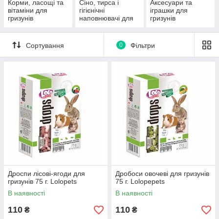
Корми, ласощі та
Сіно, тирса і
Аксесуари та
вітаміни для
гігієнічні
іграшки для
гризунів
наповнювачі для
гризунів
гризунів
Сортування
0
Фільтри
Дроспи лісові-ягоди для
Дробоси овочеві для гризунів
гризунів 75 г. Lolopets
75 г. Lolopepets
В наявності
В наявності
110
110
₴
₴