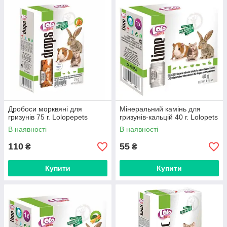
Дробоси морквяні для
Мінеральний камінь для
гризунів 75 г. Lolopepets
гризунів-кальцій 40 г. Lolopets
В наявності
В наявності
110
55
₴
₴
Купити
Купити