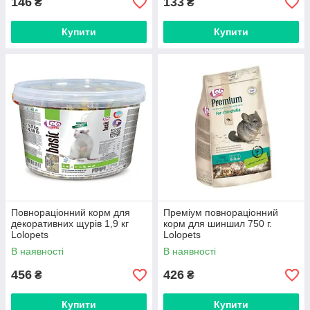
146
133
₴
₴
Купити
Купити
Повнораціонний корм для
Преміум повнораціонний
декоративних щурів 1,9 кг
корм для шиншил 750 г.
Lolopets
Lolopets
В наявності
В наявності
456
426
₴
₴
Купити
Купити