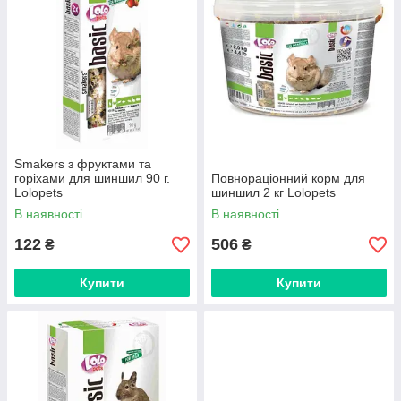
Smakers з фруктами та
горіхами для шиншил 90 г.
Повнораціонний корм для
Lolopets
шиншил 2 кг Lolopets
В наявності
В наявності
122
506
₴
₴
Купити
Купити