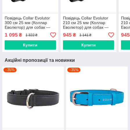
Повідець Collar Evolutor
Повідець Collar Evolutor
Пові
300 см 25 мм (Коллар
210 см 25 мм (Коллар
210 
Еволютор) для собак —
Еволютор) для собак —
Евол
Найміцніший Повідець
Найміцніший Повідець
Найм
1 095
945
945
₴
₴
1 322 ₴
1 141 ₴
помаранчевий
помаранчевий
чор
Купити
Купити
Акційні пропозиції та новинки
–35%
–35%