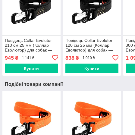
Повідець Collar Evolutor
Повідець Collar Evolutor
Пові
210 см 25 мм (Коллар
120 см 25 мм (Коллар
300 
Еволютор) для собак —
Еволютор) для собак —
Евол
Найміцніший Повідець
Найміцніший Повідець
Найм
945
838
1 0
₴
₴
1 141 ₴
1 010 ₴
чорний
чорний
чор
Купити
Купити
Подібні товари компанії