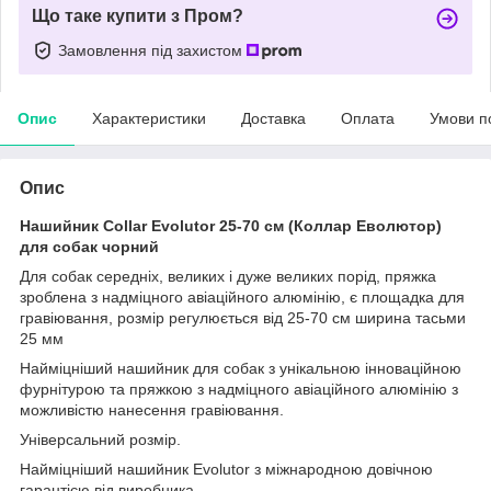
Що таке купити з Пром?
Замовлення під захистом
Опис
Характеристики
Доставка
Оплата
Умови п
Опис
Нашийник Collar Evolutor 25-70 см (Коллар Еволютор)
для собак чорний
Для собак середніх, великих і дуже великих порід, пряжка
зроблена з надміцного авіаційного алюмінію, є площадка для
гравіювання, розмір регулюється від 25-70 см ширина тасьми
25 мм
Найміцніший нашийник для собак з унікальною інноваційною
фурнітурою та пряжкою з надміцного авіаційного алюмінію з
можливістю нанесення гравіювання.
Універсальний розмір.
Найміцніший нашийник Evolutor з міжнародною довічною
гарантією від виробника.