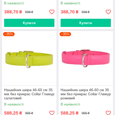
В наявності
В наявності
388,70
388,70
₴
₴
598 ₴
598 ₴
Купити
Купити
–35%
–35%
Нашийник шкіра 46-60 см 35
Нашийник шкіра 46-60 см 35
мм без прикрас Collar Гламур
мм без прикрас Collar Гламур
салатовий
рожевий
В наявності
В наявності
588,25
588,25
₴
₴
905 ₴
905 ₴