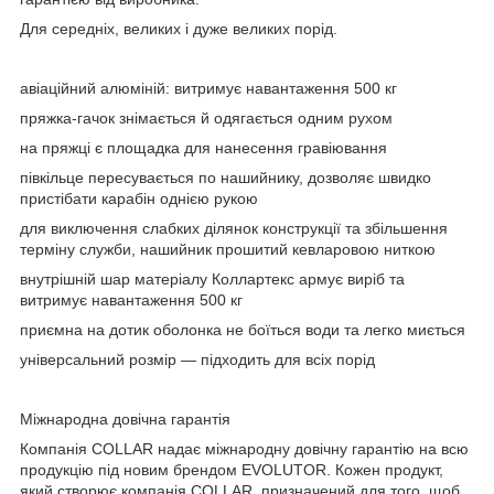
Для середніх, великих і дуже великих порід.
авіаційний алюміній: витримує навантаження 500 кг
пряжка-гачок знімається й одягається одним рухом
на пряжці є площадка для нанесення гравіювання
півкільце пересувається по нашийнику, дозволяє швидко
пристібати карабін однією рукою
для виключення слабких ділянок конструкції та збільшення
терміну служби, нашийник прошитий кевларовою ниткою
внутрішній шар матеріалу Коллартекс армує виріб та
витримує навантаження 500 кг
приємна на дотик оболонка не боїться води та легко миється
універсальний розмір — підходить для всіх порід
Міжнародна довічна гарантія
Компанія COLLAR надає міжнародну довічну гарантію на всю
продукцію під новим брендом EVOLUTOR. Кожен продукт,
який створює компанія COLLAR, призначений для того, щоб