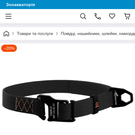
Зооакваторія
Товари та послуги
Повідці, нашийники, шлейки, наморд
–20%