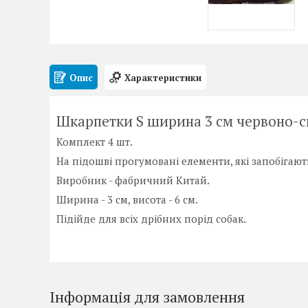
Опис
Характеристики
Шкарпетки S ширина 3 см червоно-с
Комплект
4
шт
.
На
підошві
прогумовані
елементи
,
які
запобігают
Виробник
-
фабричний
Китай
.
Ширина
-
3
см
,
висота
-
6
см
.
Підійде
для
всіх
дрібних
порід
собак
.
Інформація для замовлення