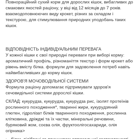
Повнораційний сухий корм для дорослих кішок, вибагливих до
смакових якостей раціону, у віці від 12 місяців до 7 років.
взаємодоповнюючих виду крокет, різних за складом і
текстурою, для стимулювання природних уподобань таких
кішок.
ВІДПОВІДНІСТЬ ІНДИВІДУАЛЬНИМ ПЕРЕВАГА
У кожної кішки є свої природні переваги при виборі корму:
ароматичний профіль, різноманіття текстур і форм крокет або
рівень вмісту білка. формули для задоволення потреб навіть
найвибагливіших до корму кішок.
ЗДОРОВ'Я МОЧОВОДІЛЬНОЇ СИСТЕМИ
Формула раціону допомагає підтримувати здоров'я
сечовидільної системи дорослої кішки.
СКЛАД: кукурудза, кукурудза, кукурудза рис, ізолят протеїнів
рослинного походження*, тваринні жири, кукурудзяний
глютен, гідролізат білків тваринного походження, рослинна
клітковина, дріжджі та їх частки, мінеральні речовини,
буряковий жом, соєва олія, фруктоолігосахариди, олія
огірника>