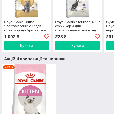
Royal Canin British
Royal Canin Sterilised 400 г
Сухи
Shorthair Adult 2 кг для
сухий корм для
Roya
кішок породи британська
стерилізованих кішок від 1
нирк
короткошерста сухий корм
до 7 років
400 
1 092
228
291
₴
₴
для дорослих
Купити
Купити
Акційні пропозиції та новинки
–13%