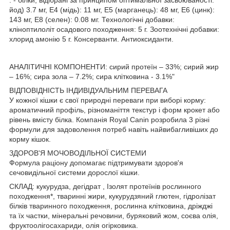
: - білки, відібрані за принципом оптимальної засвоюваності.
йод) 3.7 мг, E4 (мідь): 11 мг, E5 (марганець): 48 мг, E6 (цинк):
143 мг, E8 (селен): 0.08 мг. Технологічні добавки:
кліноптилоліт осадового походження: 5 г. Зоотехнічні добавки:
хлорид амонію 5 г. Консерванти. Антиоксиданти.
АНАЛІТИЧНІ КОМПОНЕНТИ: сирий протеїн – 33%; сирий жир
– 16%; сира зола – 7.2%; сира клітковина - 3.1%"
ВІДПОВІДНІСТЬ ІНДИВІДУАЛЬНИМ ПЕРЕВАГА
У кожної кішки є свої природні переваги при виборі корму:
ароматичний профіль, різноманіття текстур і форм крокет або
рівень вмісту білка. Компанія Royal Canin розробила 3 різні
формули для задоволення потреб навіть найвибагливіших до
корму кішок.
ЗДОРОВ'Я МОЧОВОДІЛЬНОЇ СИСТЕМИ
Формула раціону допомагає підтримувати здоров'я
сечовидільної системи дорослої кішки.
СКЛАД: кукурудза, дегідрат , Ізолят протеїнів рослинного
походження*, тваринні жири, кукурудзяний глютен, гідролізат
білків тваринного походження, рослинна клітковина, дріжджі
та їх частки, мінеральні речовини, буряковий жом, соєва олія,
фруктоолігосахариди, олія огірковика.