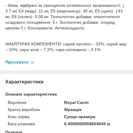
- білки, відібрані за принципом оптимальної засвоюваності. )
3.7 мг, E4 (мідь): 11 мг, E5 (марганець): 48 мг, E6 (цинк): 143
мг, E8 (селен): 0.08 мг. Технологічні добавки: кліноптилоліт
осадового походження: 5 г. Зоотехнічні добавки: хлорид
амонію 5 г. Консерванти. Антиоксиданти.
АНАЛІТИЧНІ КОМПОНЕНТИ: сирий протеїн – 33%; сирий жир
– 16%; сира зола – 7.2%; сира клітковина – 3.1%
Приховати
Характеристики
Основні характеристики
Виробник
Royal Canin
Країна виробник
Франція
Клас корму
Супер-преміум
Вага упаковки
0.4000000059604645 кг
Основні