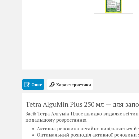
Опис
Характеристики
Tetra AlguMin Plus 250 мл — для зап
Засіб Тетра Алгумін Плюс швидко видаляє всі т
подальшому розростанню.
Активна речовина негайно вивільняється й 
Оптимальний розподіл активної речовини з