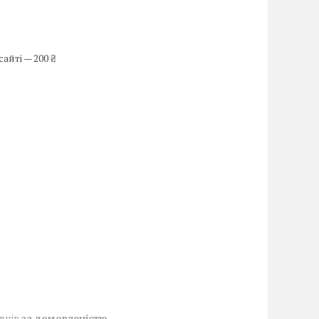
айті — 200 ₴
 днів
за домовленістю