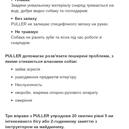
Завдяки унікальному матеріалу снаряд тримається на
воді, добре видно собаку та господареві.
Без запаху
PULLER не залишає специфічного запаху на руках.
Не травмує
Собака не ранить зуби та ясна під час роботи зі
снарядом.
PULLER допомагає розв'язати поширені проблеми, з
якими стикаються власники собак:
зайва агресія
ушкодження предметів інтер'єру
Неслухняність
хвороби, зокрема опорно-рухового апарату
ожиріння
Три вправи з PULLER упродовж 20 хвилин рівні 5 км
інтенсивного бігу або 2-годинному заняттю з
інструктором на майданчику.