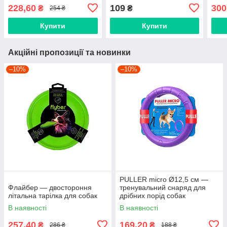
баво
228,60
109
300
₴
₴
254 ₴
плас
соба
Купити
Купити
Акційні пропозиції та новинки
–10%
–10%
PULLER micro Ø12,5 см —
Флайбер — двостороння
тренувальний снаряд для
літальна тарілка для собак
дрібних порід собак
В наявності
В наявності
257,40
169,20
₴
₴
286 ₴
188 ₴