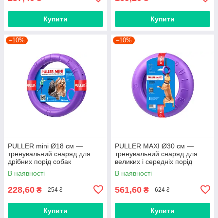
Купити
Купити
–10%
–10%
PULLER mini Ø18 см —
PULLER MAXI Ø30 см —
тренувальний снаряд для
тренувальний снаряд для
дрібних порід собак
великих і середніх порід
собак
В наявності
В наявності
228,60
561,60
₴
₴
254 ₴
624 ₴
Купити
Купити