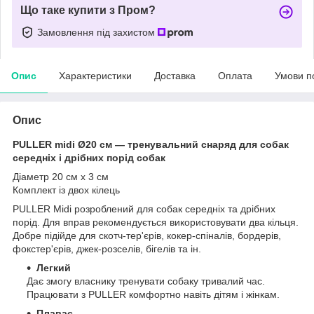
Що таке купити з Пром?
Замовлення під захистом
Опис
Характеристики
Доставка
Оплата
Умови п
Опис
PULLER midi Ø20 см — тренувальний снаряд для собак
середніх і дрібних порід собак
Діаметр 20 см х 3 см
Комплект із двох кілець
PULLER Midi розроблений для собак середніх та дрібних
порід. Для вправ рекомендується використовувати два кільця.
Добре підійде для скотч-тер'єрів, кокер-спіналів, бордерів,
фокстер'єрів, джек-розселів, бігелів та ін.
Легкий
Дає змогу власнику тренувати собаку тривалий час.
Працювати з PULLER комфортно навіть дітям і жінкам.
Плаває