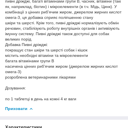
пивні дріжджі, багаті вітамінами групи B, часник, вітаміни (такі
як, наприклад, біотин) і мікроелементи (в т.ч. Мідь, Цинк). У
комбінації з цінних риб'ячим жиром, джерелом жирних кислот
омега-3, ця добавка сприяє поліпшенню стану
шкіри та шерсті. Крім того, пивні дріжджі нормалізують обмін
речовин, стабілізують роботу внутрішніх органів і активізують
імунну систему. Пивні дріжджі також доступні для собак
великих порід.
Добавка Пивні дріжджі:
покращує стан шкіри та шерсті собак і кішок
містить необхідні вітаміни та мікроелементи
багата вітамінами групи B
насичена цінних риб'ячим жиром (джерелом жирних кислот
омега-3)
розроблена ветеринарними лікарями
Дозування:
по 1 таблетці в день на кожні 4 кг ваги
Приховати
Характеристики