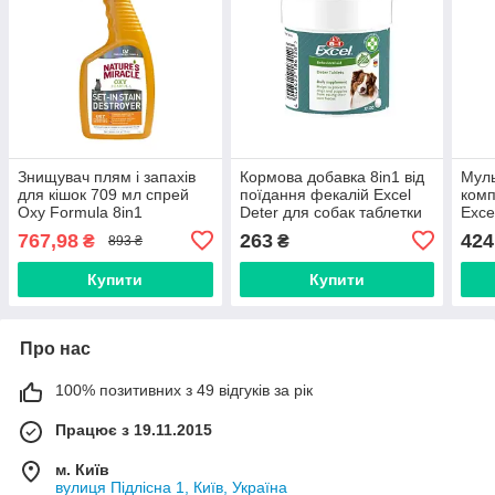
Знищувач плям і запахів
Кормова добавка 8in1 від
Муль
для кішок 709 мл спрей
поїдання фекалій Excel
комп
Oxy Formula 8in1
Deter для собак таблетки
Exce
помаранч Nature's Miracle
100 шт.
табл
767,98
263
424
₴
₴
893 ₴
Купити
Купити
Про нас
100% позитивних з 49 відгуків за рік
Працює з 19.11.2015
м. Київ
вулиця Підлісна 1, Київ, Україна