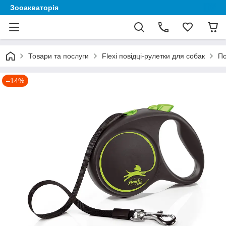
Зооакваторія
Товари та послуги
Flexi повідці-рулетки для собак
По
–14%