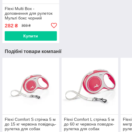
Flexi Multi Box -
доповнення для рулеток
Мульті бокс чорний
282
₴
303 ₴
Купити
Подібні товари компанії
Flexi Comfort S стрічка 5 м
Flexi Comfort L стрічка 5 м
Flex
до 15 кг червона повідець-
до 60 кг червона поводок-
метр
рулетка для собак
рулетка для собак
руле