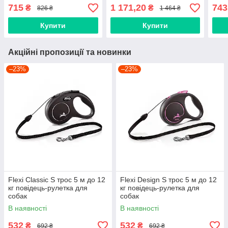
715
1 171,20
743
₴
₴
826 ₴
1 464 ₴
Купити
Купити
Акційні пропозиції та новинки
–23%
–23%
Flexi Classic S трос 5 м до 12
Flexi Design S трос 5 м до 12
кг повідець-рулетка для
кг повідець-рулетка для
собак
собак
В наявності
В наявності
532
532
₴
₴
692 ₴
692 ₴