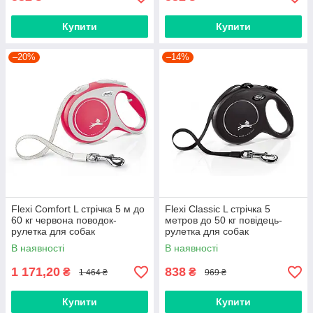
Купити
Купити
–20%
–14%
Flexi Comfort L стрічка 5 м до
Flexi Classic L стрічка 5
60 кг червона поводок-
метров до 50 кг повідець-
рулетка для собак
рулетка для собак
В наявності
В наявності
1 171,20
838
₴
₴
1 464 ₴
969 ₴
Купити
Купити