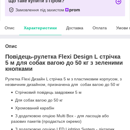
Що таке купити з Пром?
Замовлення під захистом
Опис
Характеристики
Доставка
Оплата
Умови 
Опис
Повідець-рулетка Flexi Design L стрічка
5 м для собак вагою до 50 кг з зеленими
кнопками
Рулетка Flexi Дизайн L стрічка 5 м з пластиковим корпусом, з
незвичним дизайном, призначена для собак вагою до 50 кг
Стрічковий повідець завдовжки 5 м
Для собак вагою до 50 кг
Хромований карабін
З додатковою опцією Multi Box - для ласощів або
разових пакетів (продається окремо)
З додатковою опцією
LED Lighting System
- ліхтарик