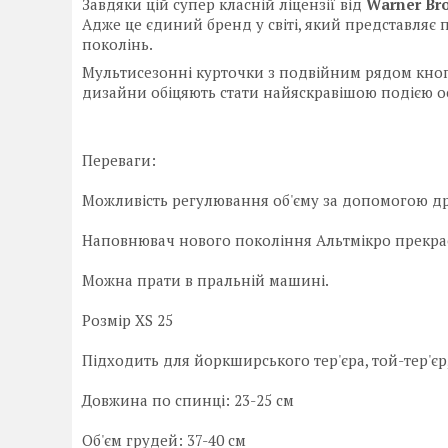
Завдяки цій супер класній ліцензії від
Warner Br
Адже це єдиний бренд у світі, який представляє
поколінь.
Мультисезонні курточки з подвійним рядом кнопо
дизайни обіцяють стати найяскравішою подією о
Переваги:
Можливість регулювання об'єму за допомогою др
Наповнювач нового покоління Альтмікро прекрасн
Можна прати в пральній машині.
Розмір XS 25
Підходить для йоркширського тер'єра, той-тер'єр
Довжина по спинці: 23-25 см
Об'єм грудей: 37-40 см