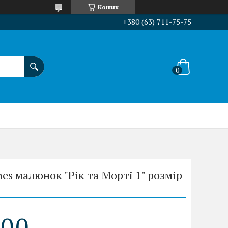
Кошик
+380 (63) 711-75-75
s малюнок "Рік та Морті 1" розмір
0
0