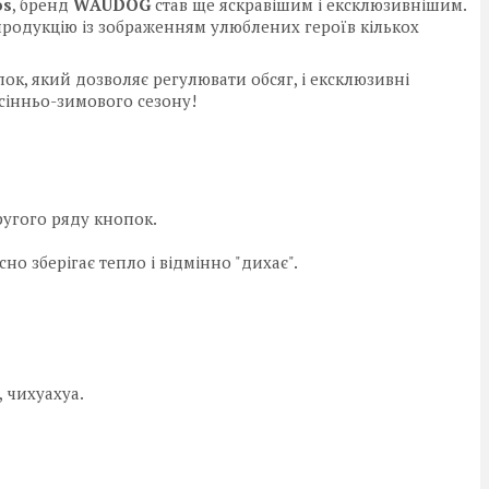
os
, бренд
WAUDOG
став ще яскравішим і ексклюзивнішим.
 продукцію із зображенням улюблених героїв кількох
к, який дозволяє регулювати обсяг, і ексклюзивні
сінньо-зимового сезону!
угого ряду кнопок.
о зберігає тепло і відмінно "дихає".
, чихуахуа.