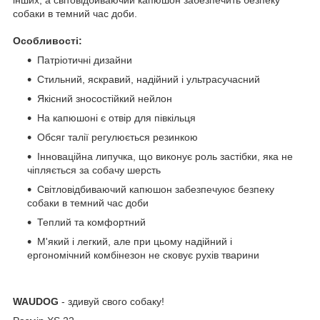
інших, а світовідбиваючий капюшон забезпечить безпеку
собаки в темний час доби.
Особливості:
Патріотичні дизайни
Стильний, яскравий, надійний і ультрасучасний
Якісний зносостійкий нейлон
На капюшоні є отвір для півкільця
Обсяг талії регулюється резинкою
Інноваційна липучка, що виконує роль застібки, яка не
чіпляється за собачу шерсть
Світловідбиваючий капюшон забезпечуює безпеку
собаки в темний час доби
Теплий та комфортний
М'який і легкий, але при цьому надійний і
ергономічний комбінезон не сковує рухів тварини
WAUDOG
- здивуй свого собаку!