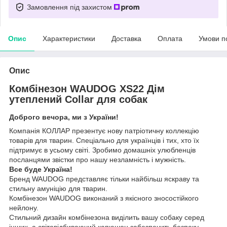
Замовлення під захистом
Опис
Характеристики
Доставка
Оплата
Умови п
Опис
Комбінезон WAUDOG XS22 Дім
утеплений Collar для собак
Доброго вечора, ми з України!
Компанія КОЛЛАР презентує нову патріотичну коллекцію
товарів для тварин. Спеціально для українців і тих, хто їх
підтримує в усьому світі. Зробимо домашніх улюбленців
посланцями звістки про нашу незламність і мужність.
Все буде Україна!
Бренд WAUDOG представляє тільки найбільш яскраву та
стильну амуніцію для тварин.
Комбінезон WAUDOG виконаний з якісного зносостійкого
нейлону.
Стильний дизайн комбінезона виділить вашу собаку серед