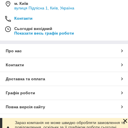
м. Київ
вулиця Підлісна 1, Київ, Україна
Контакти
Сьогодні вихідний
Показати весь графік роботи
Про нас
Контакти
Доставка та оплата
Графік роботи
Повна версія сайту
Сайт створено на маркетплейсі
Prom.ua
Зараз компанія не може швидко обробляти замовлення та
повідомлення, оскільки за її графіком роботи сьогодні