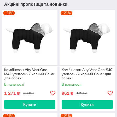
Акційні пропозиції та новинки
–21%
–21%
Комбінезон Airy Vest One
Комбінезон Airy Vest One S40
M45 утеплений чорний Collar
утеплений чорний Collar для
для собак
собак
В наявності
В наявності
1 271
962
₴
₴
1 600 ₴
1 211 ₴
Купити
Купити
–21%
–21%