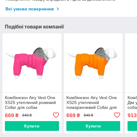
Всі умови повернення
Подібні товари компанії
Комбінезон Airy Vest One
Комбінезон Airy Vest One
Ком
XS25 утеплений рожевий
XS25 утеплений
Дім 
Collar для собак
помаранчевий Collar для
соба
собак
669
669
913
₴
₴
840 ₴
840 ₴
Купити
Купити