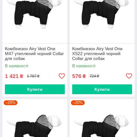
Комбінезон Airy Vest One
Комбінезон Airy Vest One
M47 утеплений чорний Collar
XS22 утеплений чорний
для собак
Collar для собак
В наявності
В наявності
1 421
576
₴
₴
1 787 ₴
724 ₴
Купити
Купити
–20%
–20%