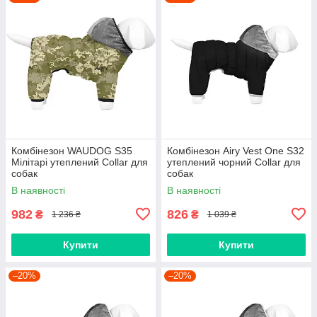
Комбінезон WAUDOG S35
Комбінезон Airy Vest One S32
Мілітарі утеплений Collar для
утеплений чорний Collar для
собак
собак
В наявності
В наявності
982
826
₴
₴
1 236 ₴
1 039 ₴
Купити
Купити
–20%
–20%