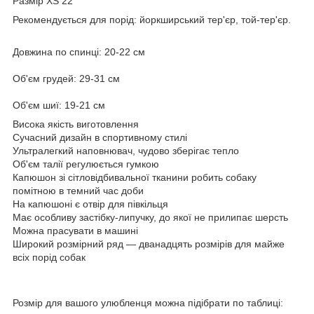
Размір XS 22
Рекомендується для порід: йоркширський тер'єр, той-тер'єр.
Довжина по спинці: 20-22 см
Об'єм грудей: 29-31 см
Об'єм шиї: 19-21 см
Висока якість виготовлення
Сучасний дизайн в спортивному стилі
Ультралегкий наповнювач, чудово зберігає тепло
Об'єм талії регулюється гумкою
Капюшон зі сітловідбивальної тканини робить собаку
помітною в темний час доби
На капюшоні є отвір для півкільця
Має особливу застібку-липучку, до якої не прилипає шерсть
Можна прасувати в машині
Широкий розмірний ряд — дванадцять розмірів для майже
всіх порід собак
Розмір для вашого улюбленця можна підібрати по таблиці: