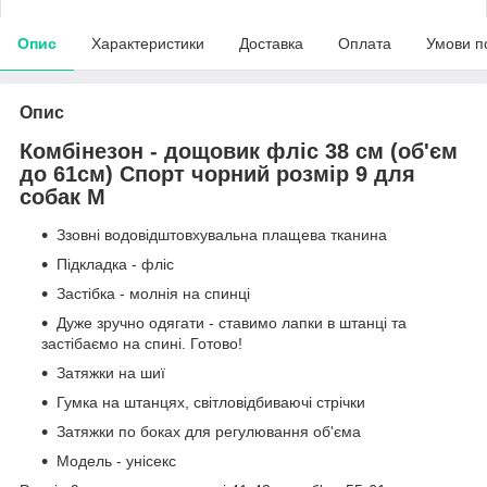
Опис
Характеристики
Доставка
Оплата
Умови п
Опис
Комбінезон - дощовик фліс 38 см (об'єм
до 61см) Спорт чорний розмір 9 для
собак M
Ззовні водовідштовхувальна плащева тканина
Підкладка - фліс
Застібка - молнія на спинці
Дуже зручно одягати - ставимо лапки в штанці та
застібаємо на спині. Готово!
Затяжки на шиї
Гумка на штанцях, світловідбиваючі стрічки
Затяжки по боках для регулювання об'єма
Модель - унісекс