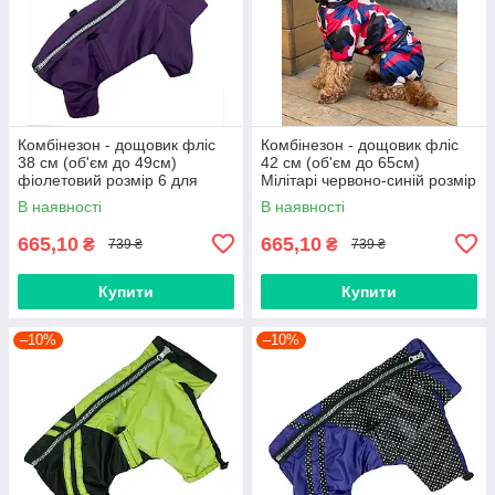
Комбінезон - дощовик фліс
Комбінезон - дощовик фліс
38 см (об'єм до 49см)
42 см (об'єм до 65см)
фіолетовий розмір 6 для
Мілітарі червоно-синій розмір
собак S
7 для собак M
В наявності
В наявності
665,10
665,10
₴
₴
739 ₴
739 ₴
Купити
Купити
–10%
–10%