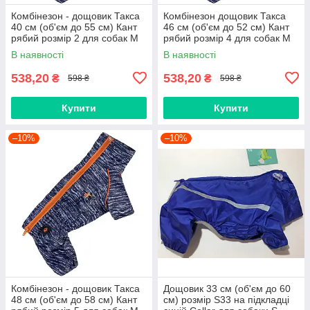
Комбінезон - дощовик Такса
Комбінезон дощовик Такса
40 см (об'єм до 55 см) Кант
46 см (об'єм до 52 см) Кант
рябий розмір 2 для собак M
рябий розмір 4 для собак M
В наявності
В наявності
538,20
538,20
₴
₴
598 ₴
598 ₴
Купити
Купити
–10%
–10%
Комбінезон - дощовик Такса
Дощовик 33 см (об'єм до 60
48 см (об'єм до 58 см) Кант
см) розмір S33 на підкладці