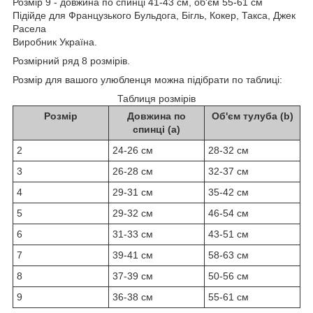
Розмір 9 - довжина по спинці 41-43 см, об'єм 55-61 см
Підійде для Французького Бульдога, Бігль, Кокер, Такса, Джек
Расела
Виробник Україна.
Розмірний ряд 8 розмірів.
Розмір для вашого улюбленця можна підібрати по таблиці:
Таблиця розмірів
Розмір
Довжина по
Об'єм тулуба (b)
спинці (a)
2
24-26 см
28-32 см
3
26-28 см
32-37 см
4
29-31 см
35-42 см
5
29-32 см
46-54 см
6
31-33 см
43-51 см
7
39-41 см
58-63 см
8
37-39 см
50-56 см
9
36-38 см
55-61 см