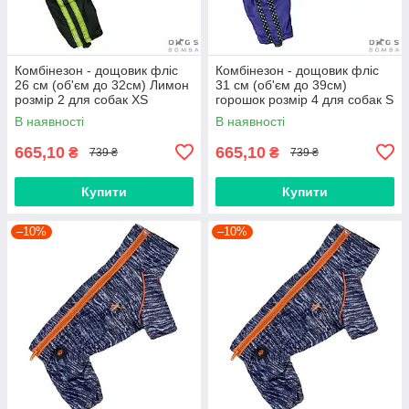
Комбінезон - дощовик фліс
Комбінезон - дощовик фліс
26 см (об'єм до 32см) Лимон
31 см (об'єм до 39см)
розмір 2 для собак XS
горошок розмір 4 для собак S
В наявності
В наявності
665,10
665,10
₴
₴
739 ₴
739 ₴
Купити
Купити
–10%
–10%