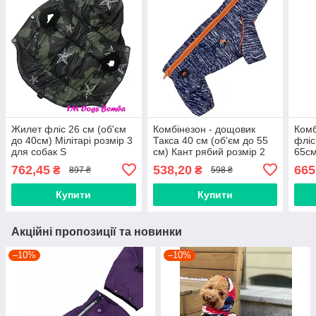
Жилет фліс 26 см (об'єм
Комбінезон - дощовик
Комб
до 40см) Мілітарі розмір 3
Такса 40 см (об'єм до 55
фліс
для собак S
см) Кант рябий розмір 2
65см
для собак M
сині
762,45
538,20
665
₴
₴
897 ₴
598 ₴
M
Купити
Купити
Акційні пропозиції та новинки
–10%
–10%