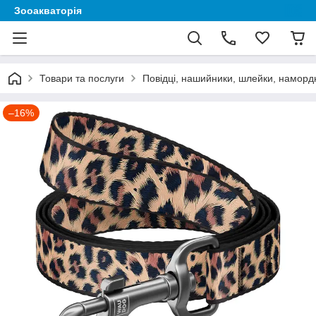
Зооакваторія
Товари та послуги
Повідці, нашийники, шлейки, наморд
–16%