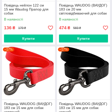
Повідець нейлон 122 cм
Повідець WAUDOG (ВАУДОГ)
15 мм Waudog Прапор для
183 см 20 мм
собак
світловідбиваючий для собак
сірий
В наявності
В наявності
136
474
₴
₴
170 ₴
583 ₴
Купити
Купити
–17%
–17%
Повідець WAUDOG (ВАУДОГ)
Повідець WAUDOG (ВАУДОГ)
183 см 15 мм для собак
183 см 15 мм для собак
червоний
чорний