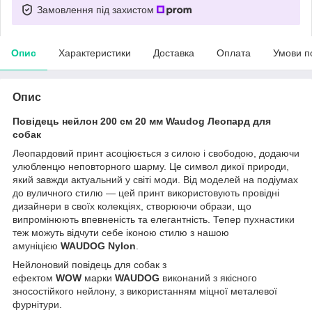
Замовлення під захистом
Опис
Характеристики
Доставка
Оплата
Умови п
Опис
Повідець нейлон 200 cм 20 мм Waudog Леопард для
собак
Леопардовий принт асоціюється з силою і свободою, додаючи
улюбленцю неповторного шарму. Це символ дикої природи,
який завжди актуальний у світі моди. Від моделей на подіумах
до вуличного стилю — цей принт використовують провідні
дизайнери в своїх колекціях, створюючи образи, що
випромінюють впевненість та елегантність. Тепер пухнастики
теж можуть відчути себе іконою стилю з нашою
амуніцією
WAUDOG Nylon
.
Нейлоновий повідець для собак з
ефектом
WOW
марки
WAUDOG
виконаний з якісного
зносостійкого нейлону, з використанням міцної металевої
фурнітури.