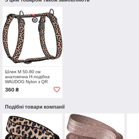
Шлея M 50-80 см
анатомічна H-подібна
WAUDOG Nylon з QR
паспортом, Леопард для
360
₴
собак
Подібні товари компанії