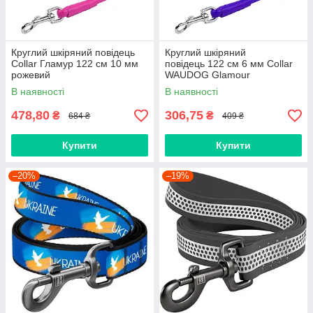
Круглий шкіряний повідець
Круглий шкіряний
Collar Гламур 122 см 10 мм
повідець 122 см 6 мм Collar
рожевий
WAUDOG Glamour
фіолетовий
В наявності
В наявності
478,80
306,75
₴
₴
684 ₴
409 ₴
Купити
Купити
–20%
–19%