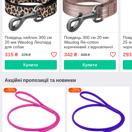
Повідець нейлон 300 cм
Повідець 300 cм 20 мм
Пові
20 мм Waudog Леопард
Waudog Re-cotton
25 м
для собак
коричневий з відновленої
чорн
бавовни для собак
315
342
293
₴
₴
378 ₴
408 ₴
Купити
Купити
Акційні пропозиції та новинки
–30%
–25%