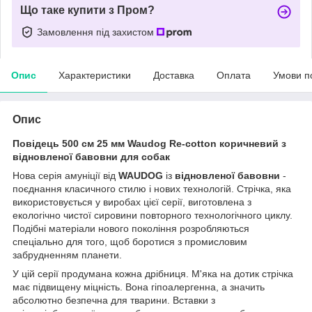
Що таке купити з Пром?
Замовлення під захистом
Опис
Характеристики
Доставка
Оплата
Умови п
Опис
Повідець 500 cм 25 мм Waudog Re-cotton коричневий з
відновленої бавовни для собак
Нова серія амуніції від
WAUDOG
із
відновленої бавовни
-
поєднання класичного стилю і нових технологій. Стрічка, яка
використовується у виробах цієї серії, виготовлена з
екологічно чистої сировини повторного технологічного циклу.
Подібні матеріали нового покоління розробляються
спеціально для того, щоб боротися з промисловим
забрудненням планети.
У цій серії продумана кожна дрібниця. М'яка на дотик стрічка
має підвищену міцність. Вона гіпоалергенна, а значить
абсолютно безпечна для тварини. Вставки з