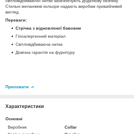
світловідбиваючої нитки забезпечують додаткову безпеку.
Стильні меланжеві кольори надають виробам привабливий
вигляд.
Переваги:
Стрічка з відновленої бавовни
Гіпоалергенний матеріал
Світловідбиваюча нитка
Довічна гарантія на фурнітуру
Приховати
Характеристики
Основні
Виробник
Collar