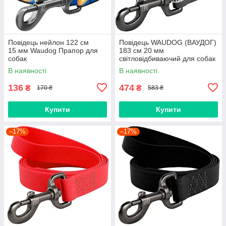
Повідець нейлон 122 cм
Повідець WAUDOG (ВАУДОГ)
15 мм Waudog Прапор для
183 см 20 мм
собак
світловідбиваючий для собак
сірий
В наявності
В наявності
136
474
₴
₴
170 ₴
583 ₴
Купити
Купити
–17%
–17%