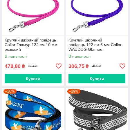
Круглий шкіряний повідець
Круглий шкіряний
Collar Гламур 122 см 10 мм
повідець 122 см 6 мм Collar
рожевий
WAUDOG Glamour
фіолетовий
В наявності
В наявності
478,80
306,75
₴
₴
684 ₴
409 ₴
Купити
Купити
–20%
–19%