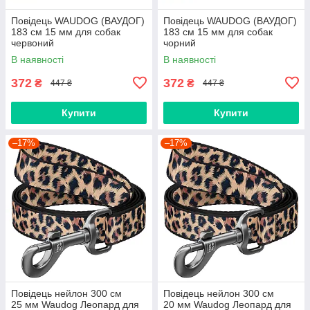
Повідець WAUDOG (ВАУДОГ)
Повідець WAUDOG (ВАУДОГ)
183 см 15 мм для собак
183 см 15 мм для собак
червоний
чорний
В наявності
В наявності
372
372
₴
₴
447 ₴
447 ₴
Купити
Купити
–17%
–17%
Повідець нейлон 300 cм
Повідець нейлон 300 cм
25 мм Waudog Леопард для
20 мм Waudog Леопард для