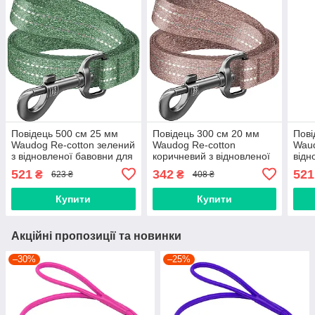
Повідець 500 cм 25 мм
Повідець 300 cм 20 мм
Пові
Waudog Re-cotton зелений
Waudog Re-cotton
Waud
з відновленої бавовни для
коричневий з відновленої
відн
собак
бавовни для собак
соба
521
342
521
₴
₴
623 ₴
408 ₴
Купити
Купити
Акційні пропозиції та новинки
–30%
–25%