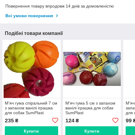
Повернення товару впродовж 14 днів за домовленістю
Всі умови повернення
Подібні товари компанії
М'яч гума спіральний 7 см
М'яч гума 5 см з запахом
М'яч
з запахом ванілі іграшка
ванілі іграшка для собак
запа
для собак SumPlast
SumPlast
для 
235
124
99
₴
₴
Купити
Купити