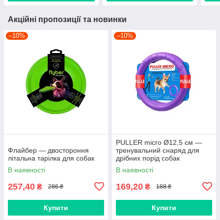
Акційні пропозиції та новинки
–10%
–10%
PULLER micro Ø12,5 см —
Флайбер — двостороння
тренувальний снаряд для
літальна тарілка для собак
дрібних порід собак
В наявності
В наявності
257,40
169,20
₴
₴
286 ₴
188 ₴
Купити
Купити