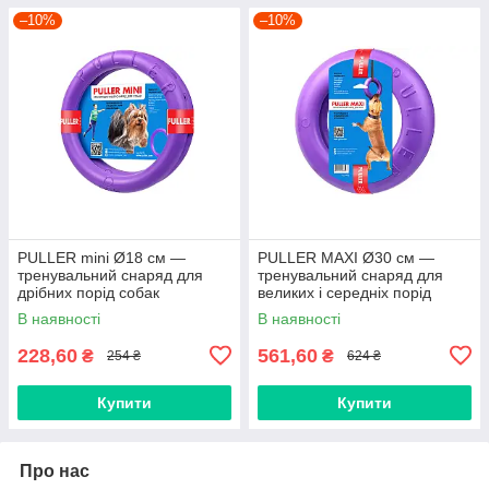
–10%
–10%
PULLER mini Ø18 см —
PULLER MAXI Ø30 см —
тренувальний снаряд для
тренувальний снаряд для
дрібних порід собак
великих і середніх порід
собак
В наявності
В наявності
228,60
561,60
₴
₴
254 ₴
624 ₴
Купити
Купити
Про нас