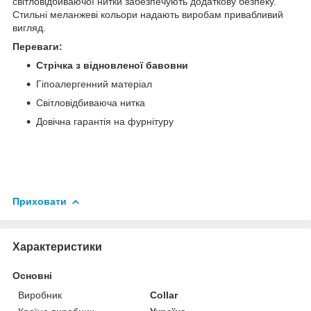
світловідбиваючої нитки забезпечують додаткову безпеку.
Стильні меланжеві кольори надають виробам привабливий
вигляд.
Переваги:
Стрічка з відновленої бавовни
Гіпоалергенний матеріал
Світловідбиваюча нитка
Довічна гарантія на фурнітуру
Приховати
Характеристики
Основні
Виробник
Collar