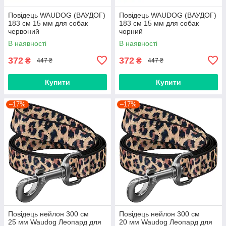
Повідець WAUDOG (ВАУДОГ)
Повідець WAUDOG (ВАУДОГ)
183 см 15 мм для собак
183 см 15 мм для собак
червоний
чорний
В наявності
В наявності
372
372
₴
₴
447 ₴
447 ₴
Купити
Купити
–17%
–17%
Повідець нейлон 300 cм
Повідець нейлон 300 cм
25 мм Waudog Леопард для
20 мм Waudog Леопард для