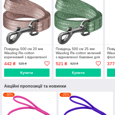
Повідець 500 cм 20 мм
Повідець 500 cм 25 мм
Пові
Waudog Re-cotton
Waudog Re-cotton зелений
Waud
коричневий з відновленої
з відновленої бавовни для
фіол
бавовни для собак
собак
баво
442
521
377
₴
₴
525 ₴
623 ₴
Купити
Купити
Акційні пропозиції та новинки
–30%
–25%