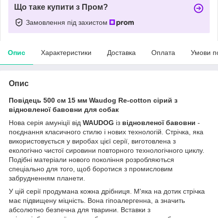
Що таке купити з Пром?
Замовлення під захистом
Опис
Характеристики
Доставка
Оплата
Умови п
Опис
Повідець 500 cм 15 мм Waudog Re-cotton сірий з
відновленої бавовни для собак
Нова серія амуніції від
WAUDOG
із
відновленої бавовни
-
поєднання класичного стилю і нових технологій. Стрічка, яка
використовується у виробах цієї серії, виготовлена з
екологічно чистої сировини повторного технологічного циклу.
Подібні матеріали нового покоління розробляються
спеціально для того, щоб боротися з промисловим
забрудненням планети.
У цій серії продумана кожна дрібниця. М'яка на дотик стрічка
має підвищену міцність. Вона гіпоалергенна, а значить
абсолютно безпечна для тварини. Вставки з