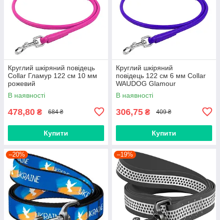
Круглий шкіряний повідець
Круглий шкіряний
Collar Гламур 122 см 10 мм
повідець 122 см 6 мм Collar
рожевий
WAUDOG Glamour
фіолетовий
В наявності
В наявності
478,80
306,75
₴
₴
684 ₴
409 ₴
Купити
Купити
–20%
–19%