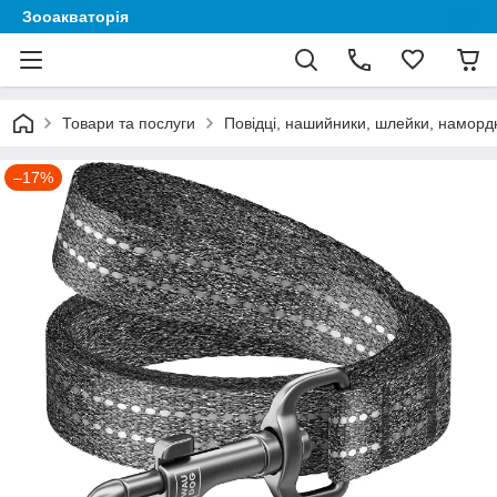
Зооакваторія
Товари та послуги
Повідці, нашийники, шлейки, наморд
–17%