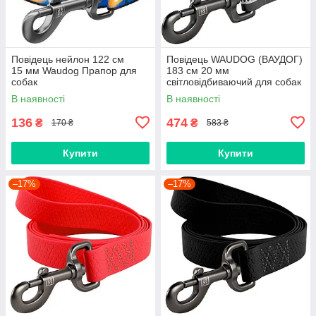
Повідець нейлон 122 cм
Повідець WAUDOG (ВАУДОГ)
15 мм Waudog Прапор для
183 см 20 мм
собак
світловідбиваючий для собак
сірий
В наявності
В наявності
136
474
₴
₴
170 ₴
583 ₴
Купити
Купити
–17%
–17%