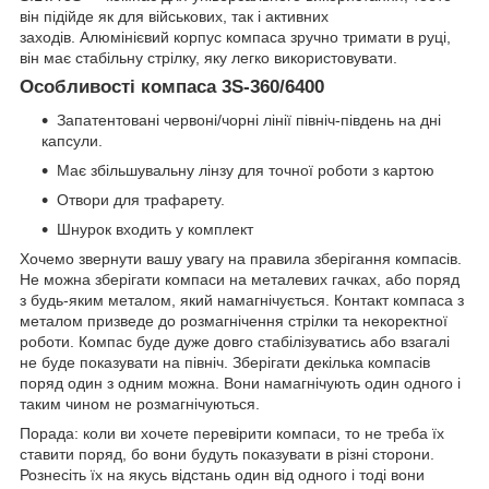
він підійде як для військових, так і активних
заходів. Алюмінієвий корпус компаса зручно тримати в руці,
він має стабільну стрілку, яку легко використовувати.
Особливості компаса 3S-360/6400
Запатентовані червоні/чорні лінії північ-південь на дні
капсули.
Має збільшувальну лінзу для точної роботи з картою
Отвори для трафарету.
Шнурок входить у комплект
Хочемо звернути вашу увагу на правила зберігання компасів.
Не можна зберігати компаси на металевих гачках, або поряд
з будь-яким металом, який намагнічується. Контакт компаса з
металом призведе до розмагнічення стрілки та некоректної
роботи. Компас буде дуже довго стабілізуватись або взагалі
не буде показувати на північ. Зберігати декілька компасів
поряд один з одним можна. Вони намагнічують один одного і
таким чином не розмагнічуються.
Порада: коли ви хочете перевірити компаси, то не треба їх
ставити поряд, бо вони будуть показувати в різні сторони.
Рознесіть їх на якусь відстань один від одного і тоді вони