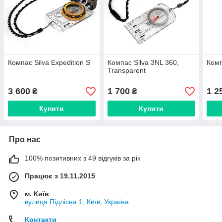
Компас Silva Expedition S
Компас Silva 3NL 360,
Комп
Transparent
3 600
1 700
1 2
₴
₴
Купити
Купити
Про нас
100% позитивних з 49 відгуків за рік
Працює з 19.11.2015
м. Київ
вулиця Підлісна 1, Київ, Україна
Контакти