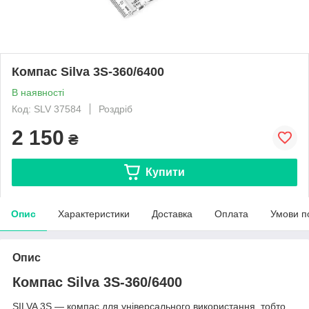
Компас Silva 3S-360/6400
В наявності
Код: SLV 37584
Роздріб
2 150
₴
Купити
Опис
Характеристики
Доставка
Оплата
Умови п
Опис
Компас Silva 3S-360/6400
SILVA 3S — компас для універсального використання, тобто