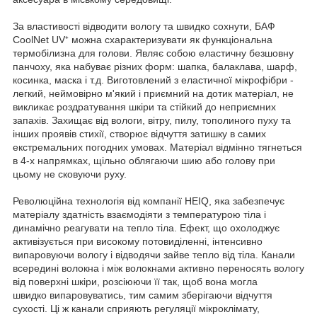
За властивості відводити вологу та швидко сохнути, БАФ
CoolNet UV⁺ можна схарактеризувати як функціональна
термобілизна для голови. Являє собою еластичну безшовну
панчоху, яка набуває різних форм: шапка, балаклава, шарф,
косинка, маска і т.д. Виготовлений з еластичної мікрофібри -
легкий, неймовірно м'який і приємний на дотик матеріал, не
викликає роздратування шкіри та стійкий до неприємних
запахів. Захищає від вологи, вітру, пилу, тополиного пуху та
інших проявів стихії, створює відчуття затишку в самих
екстремальних погодних умовах. Матеріал відмінно тягнеться
в 4-х напрямках, щільно облягаючи шию або голову при
цьому не сковуючи руху.
Революційна технологія від компанії HEIQ, яка забезпечує
матеріалу здатність взаємодіяти з температурою тіла і
динамічно реагувати на тепло тіла. Ефект, що охолоджує
активізується при високому потовиділенні, інтенсивно
випаровуючи вологу і відводячи зайве тепло від тіла. Канали
всередині волокна і між волокнами активно переносять вологу
від поверхні шкіри, розсіюючи її так, щоб вона могла
швидко випаровуватись, тим самим зберігаючи відчуття
сухості. Ці ж канали сприяють регуляції мікроклімату,