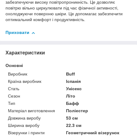
забезпечуючи високу повітропроникність. Це дозволяє
повітрю вільно циркулювати під час фізичної активності,
охолоджуючи поверхню шкіри. Це допомагає забезпечити
оптимальний комфорт і продуктивність.
Приховати
Характеристики
Основні
Виробник
Buff
Країна виробник
Іспанія
Стать
Унісекс
Сезон
Літо
Тип
Бафф
Матеріал виготовлення
Поліестер
Довжина виробу
53 см
Ширина виробу
22.3 см
Візерунки і принти
Геометричний візерунок