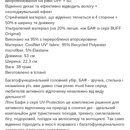
випромінювання на рівні UPF + 50;
Відмінно дихає та ефективно відводить вологу +
охолоджувальний ефект
Стрейчевий матеріал, що відмінно тягнеться в 4 сторони +
50% в ширину та довжину
Ультралегкий матеріал (на 20% легше, ніж БАФ із серії BUFF
Original)
Виконано на 95% з переробленої вторсировини
Матеріал: CoolNet UV⁺ fabric: 95% Recycled Polyester
microfiber, 5% Elastane
Довжина: 53 см
Ширина: 22,3 см
Вага: 38 грам
Виготовлено в Іспанії
Багатофункціональний головний убір, БАФ - зручна, стильна і
незамінна річ, вже давно став річчю must have серед
любителів активного відпочинку незалежно від виду
діяльності!
Літні Бафи з серії UV Protection це комплексне рішення для
активного відпочинку на природі в сонячні дні - ідеальний
компаньйон для туристичних походів, трекінгу, скелелазіння,
бігу, подорожей, поїздок на велосипеді та мотоциклі. Так само
відмінно підходить в якості яскравого і багатофункціонального
аксесуара в міському середовищі.