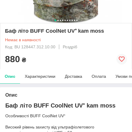
Баф літо BUFF CoolNet UV⁺ kam moss
Немає в наявності
Код: BU 128447.312.10.00
Роздріб
880
₴
Опис
Характеристики
Доставка
Оплата
Умови п
Опис
Баф літо BUFF CoolNet UV⁺ kam moss
Особливості BUFF CoolNet UV⁺
Високий рівень захисту від ультрафіолетового