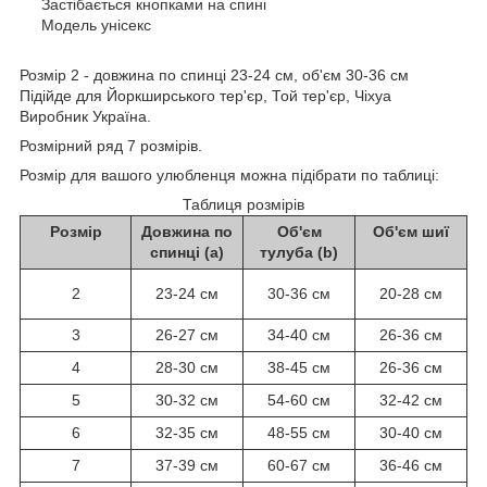
Застібається
кнопками
на
спині
Модель
унісекс
Розмір 2 - довжина по спинці 23-24 см, об'єм 30-36 см
Підійде для Йоркширського тер'єр, Той тер'єр, Чіхуа
Виробник Україна.
Р
озмірний
ряд
7
розмірів
.
Розмір
для
вашого
улюбленця
можна
підібрати
по
таблиці
:
Таблиця розмірів
Розмір
Довжина по
Об'єм
Об'єм шиї
спинці (a)
тулуба (b)
2
23-24 см
30-36 см
20-28 см
3
26-27 см
34-40 см
26-36 см
4
28-30 см
38-45 см
26-36 см
5
30-32 см
54-60 см
32-42 см
6
32-35 см
48-55 см
30-40 см
7
37-39 см
60-67 см
36-46 см