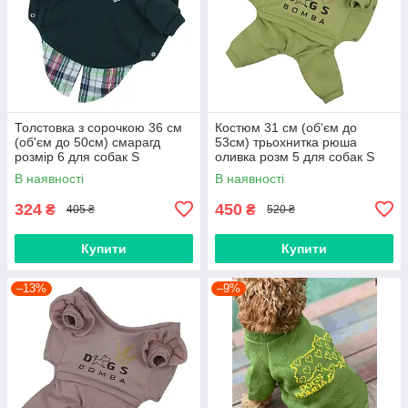
Толстовка з сорочкою 36 см
Костюм 31 см (об'єм до
(об'єм до 50см) смарагд
53см) трьохнитка рюша
розмір 6 для собак S
оливка розм 5 для собак S
В наявності
В наявності
324
450
₴
₴
405 ₴
520 ₴
Купити
Купити
–13%
–9%