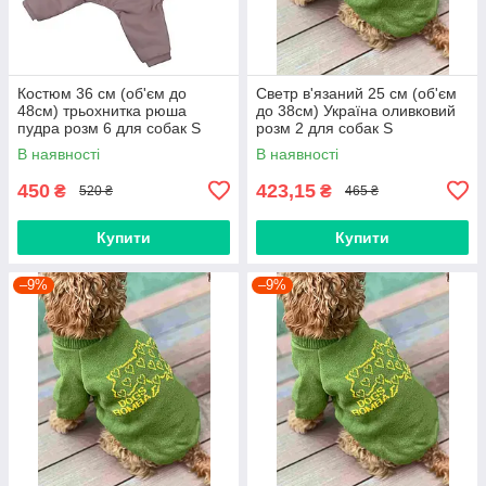
Костюм 36 см (об'єм до
Светр в'язаний 25 см (об'єм
48см) трьохнитка рюша
до 38см) Україна оливковий
пудра розм 6 для собак S
розм 2 для собак S
В наявності
В наявності
450
423,15
₴
₴
520 ₴
465 ₴
Купити
Купити
–9%
–9%