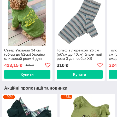
Светр в'язаний 34 см
Гольф з люрексом 26 см
Толс
(об'єм до 52см) Україна
(об'єм до 40см) блакитний
см (
оливковий розм 6 для
розм 3 для собак XS
смар
собак S
соба
423,15
310
324
₴
₴
465 ₴
Купити
Купити
Акційні пропозиції та новинки
–20%
–13%