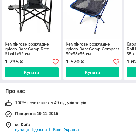
Кемпінгове розкладне
Кемпінгове розкладне
Кари
крісло BaseCamp Rest
крісло BaseCamp Compact
Roll
61x41x92 см
50x58x56 см
55 x
кемп
1 735
1 570
1 6
₴
₴
Купити
Купити
Про нас
100% позитивних з 49 відгуків за рік
Працює з 19.11.2015
м. Київ
вулиця Підлісна 1, Київ, Україна