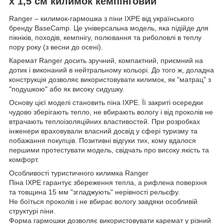
x 1,5 см килимок кемпінговий
Ranger – килимок-гармошка з піни IXPE від українського
бренду BaseCamp. Це універсальна модель, яка підійде для
пікніків, походів, кемпнігу, полювання та риболовлі в теплу
пору року (з весни до осені).
Каремат Ranger досить зручний, компактний, приємний на
дотик і виконаний в нейтральному кольорі. До того ж, доладна
конструкція дозволяє використовувати килимок, як "матрац" з
"подушкою" або як високу сидушку.
Основу цієї моделі становить піна IXPE. Її закриті осередки
чудово зберігають тепло, не вбирають вологу і від проколів не
втрачають теплоізоляційних властивостей. При розробках
інженери враховували власний досвід у сфері туризму та
побажання покупців. Позитивні відгуки тих, кому вдалося
першими протестувати модель, свідчать про високу якість та
комфорт.
Особливості туристичного килимка Ranger
Піна IXPE гарантує збереження тепла, а рифлена поверхня
та товщина 15 мм "згладжують" нерівності рельєфу.
Не боїться проколів і не вбирає вологу завдяки особливій
структурі піни.
Форма гармошки дозволяє використовувати каремат у різний