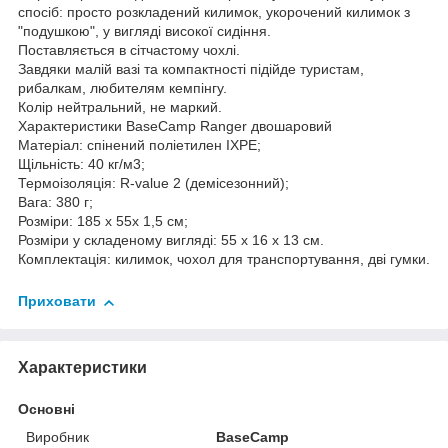
спосіб: просто розкладений килимок, укорочений килимок з
"подушкою", у вигляді високої сидіння.
Поставляється в сітчастому чохлі.
Завдяки малій вазі та компактності підійде туристам,
рибалкам, любителям кемпінгу.
Колір нейтральний, не маркий.
Характеристики BaseCamp Ranger двошаровий
Матеріал: спінений поліетилен IXPE;
Щільність: 40 кг/м3;
Термоізоляція: R-value 2 (демісезонний);
Вага: 380 г;
Розміри: 185 х 55х 1,5 см;
Розміри у складеному вигляді: 55 х 16 х 13 см.
Комплектація: килимок, чохол для транспортування, дві гумки.
Приховати
Характеристики
Основні
Виробник
BaseCamp