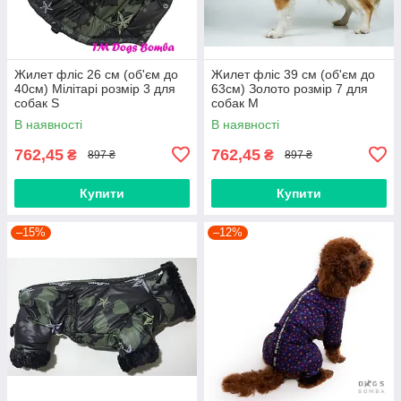
Жилет фліс 26 см (об'єм до
Жилет фліс 39 см (об'єм до
40см) Мілітарі розмір 3 для
63см) Золото розмір 7 для
собак S
собак M
В наявності
В наявності
762,45
762,45
₴
₴
897 ₴
897 ₴
Купити
Купити
–15%
–12%