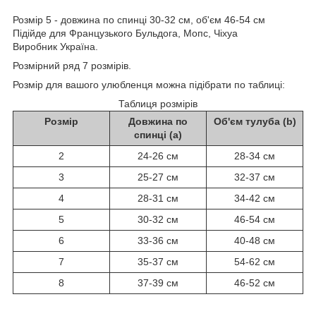
Розмір 5 - довжина по спинці 30-32 см, об'єм 46-54 см
Підійде для Французького Бульдога, Мопс, Чіхуа
Виробник Україна.
Р
озмірний
ряд
7
розмірів
.
Розмір
для
вашого
улюбленця
можна
підібрати
по
таблиці
:
Таблиця розмірів
Розмір
Довжина по
Об'єм тулуба (b)
спинці (a)
2
24-26 см
28-34 см
3
25-27 см
32-37 см
4
28-31 см
34-42 см
5
30-32 см
46-54 см
6
33-36 см
40-48 см
7
35-37 см
54-62 см
8
37-39 см
46-52 см