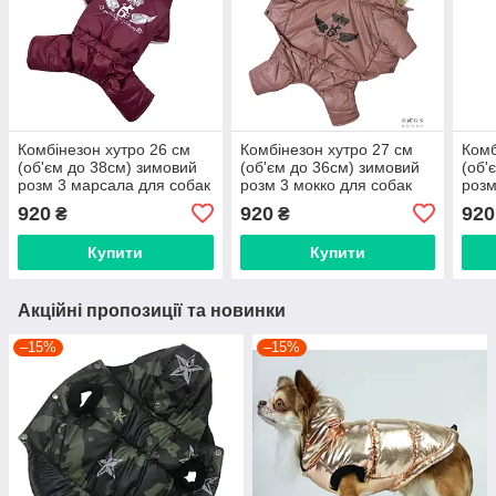
Комбінезон хутро 26 см
Комбінезон хутро 27 см
Комб
(об'єм до 38см) зимовий
(об'єм до 36см) зимовий
(об'
розм 3 марсала для собак
розм 3 мокко для собак
розм
920
920
920
₴
₴
Купити
Купити
Акційні пропозиції та новинки
–15%
–15%