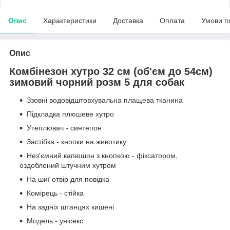
Опис
Характеристики
Доставка
Оплата
Умови п
Опис
Комбінезон хутро 32 см (об'єм до 54см)
зимовий чорний розм 5 для собак
Ззовні водовідштовхувальна плащева тканина
Підкладка плюшеве хутро
Утеплювач - синтепон
Застібка - кнопки на животику.
Нез'ємний капюшон з кнопкою - фіксатором,
оздоблений штучним хутром
На шиї отвір для повідка
Комірець - стійка
На задніх штанцях кишені
Модель - унісекс