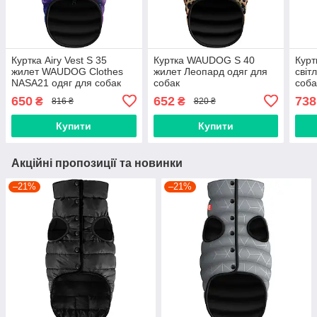
Куртка Airy Vest S 35
Куртка WAUDOG S 40
Кур
жилет WAUDOG Clothes
жилет Леопард одяг для
світ
NASA21 одяг для собак
собак
соба
650
652
738
₴
₴
816 ₴
820 ₴
Купити
Купити
Акційні пропозиції та новинки
–21%
–21%