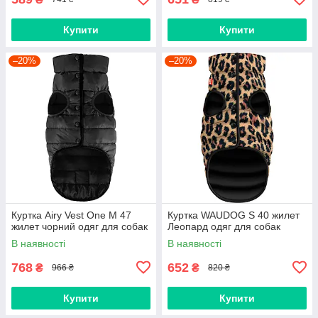
Купити
Купити
–20%
–20%
Куртка Airy Vest One M 47
Куртка WAUDOG S 40 жилет
жилет чорний одяг для собак
Леопард одяг для собак
В наявності
В наявності
768
652
₴
₴
966 ₴
820 ₴
Купити
Купити