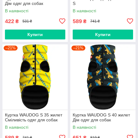
Дім одяг для собак
S
В наявності
В наявності
422
589
₴
₴
531 ₴
741 ₴
Купити
Купити
–21%
–21%
Куртка WAUDOG S 35 жилет
Куртка WAUDOG S 40 жилет
Сміливість одяг для собак
Дім одяг для собак
В наявності
В наявності
589
651
₴
₴
741 ₴
819 ₴