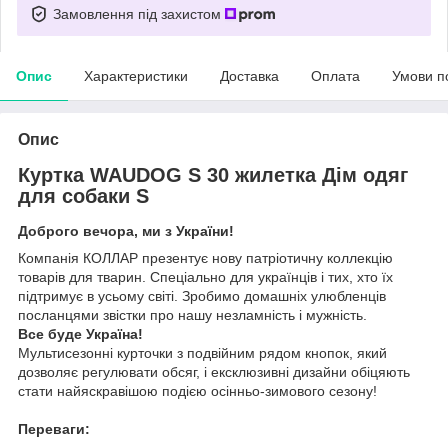
Замовлення під захистом
Опис
Характеристики
Доставка
Оплата
Умови п
Опис
Куртка WAUDOG S 30 жилетка Дім одяг
для собаки S
Доброго вечора, ми з України!
Компанія КОЛЛАР презентує нову патріотичну коллекцію
товарів для тварин. Спеціально для українців і тих, хто їх
підтримує в усьому світі. Зробимо домашніх улюбленців
посланцями звістки про нашу незламність і мужність.
Все буде Україна!
Мультисезонні курточки з подвійним рядом кнопок, який
дозволяє регулювати обсяг, і ексклюзивні дизайни обіцяють
стати найяскравішою подією осінньо-зимового сезону!
Переваги: