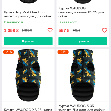
Куртка WAUDOG
Куртка Airy Vest One L 65
світловідбиваюча XS 25 для
жилет чорний одяг для собак
собак
В наявності
В наявності
1 058
557
₴
₴
1 332 ₴
701 ₴
Купити
Купити
–21%
–21%
Куртка WAUDOG S 35
Куртка WAUDOG XS 25 жилет
жилетка Дім одяг для собаки