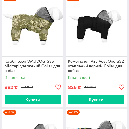
Комбінезон WAUDOG S35
Комбінезон Airy Vest One S32
Мілітарі утеплений Collar для
утеплений чорний Collar для
собак
собак
В наявності
В наявності
982
826
₴
₴
1 236 ₴
1 039 ₴
Купити
Купити
–20%
–20%