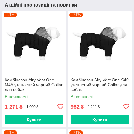
Акційні пропозиції та новинки
–21%
–21%
Комбінезон Airy Vest One
Комбінезон Airy Vest One S40
M45 утеплений чорний Collar
утеплений чорний Collar для
для собак
собак
В наявності
В наявності
1 271
962
₴
₴
1 600 ₴
1 211 ₴
Купити
Купити
–21%
–21%