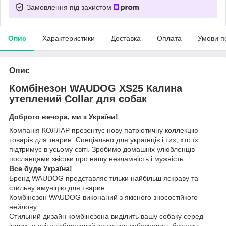
Замовлення під захистом
Опис
Характеристики
Доставка
Оплата
Умови п
Опис
Комбінезон WAUDOG XS25 Калина
утеплений Collar для собак
Доброго вечора, ми з України!
Компанія КОЛЛАР презентує нову патріотичну коллекцію
товарів для тварин. Спеціально для українців і тих, хто їх
підтримує в усьому світі. Зробимо домашніх улюбленців
посланцями звістки про нашу незламність і мужність.
Все буде Україна!
Бренд WAUDOG представляє тільки найбільш яскраву та
стильну амуніцію для тварин.
Комбінезон WAUDOG виконаний з якісного зносостійкого
нейлону.
Стильний дизайн комбінезона виділить вашу собаку серед