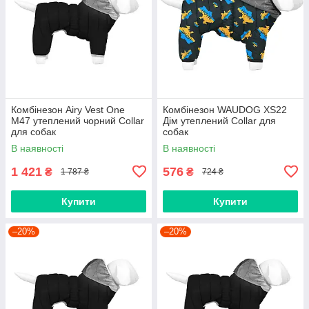
Комбінезон Airy Vest One
Комбінезон WAUDOG XS22
M47 утеплений чорний Collar
Дім утеплений Collar для
для собак
собак
В наявності
В наявності
1 421
576
₴
₴
1 787 ₴
724 ₴
Купити
Купити
–20%
–20%