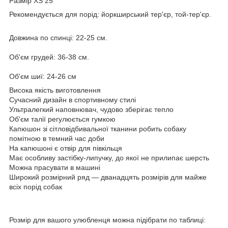
Размір XS 25
Рекомендується для порід: йоркширський тер'єр, той-тер'єр.
Довжина по спинці: 22-25 см.
Об'єм грудей: 36-38 см.
Об'єм шиї: 24-26 см
Висока якість виготовлення
Сучасний дизайн в спортивному стилі
Ультралегкий наповнювач, чудово зберігає тепло
Об'єм талії регулюється гумкою
Капюшон зі сітловідбивальної тканини робить собаку
помітною в темний час доби
На капюшоні є отвір для півкільця
Має особливу застібку-липучку, до якої не прилипає шерсть
Можна прасувати в машині
Широкий розмірний ряд — дванадцять розмірів для майже
всіх порід собак
Розмір для вашого улюбленця можна підібрати по таблиці: