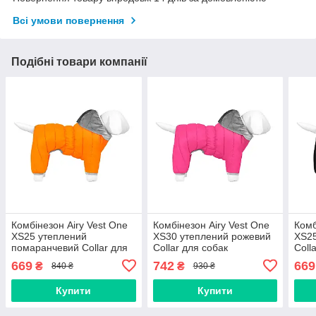
Всі умови повернення
Подібні товари компанії
Комбінезон Airy Vest One
Комбінезон Airy Vest One
Комб
XS25 утеплений
XS30 утеплений рожевий
XS25
помаранчевий Collar для
Collar для собак
Coll
собак
669
742
669
₴
₴
840 ₴
930 ₴
Купити
Купити