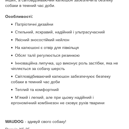
інших, а світовідбиваючий капюшон забезпечить безпеку
собаки в темний час доби.
Особливості:
Патріотичні дизайни
Стильний, яскравий, надійний і ультрасучасний
Якісний зносостійкий нейлон
На капюшоні є отвір для півкільця
Обсяг талії регулюється резинкою
Інноваційна липучка, що виконує роль застібки, яка не
чіпляється за собачу шерсть
Світловідбиваючий капюшон забезпечуює безпеку
собаки в темний час доби
Теплий та комфортний
М'який і легкий, але при цьому надійний і
ергономічний комбінезон не сковує рухів тварини
WAUDOG
- здивуй свого собаку!