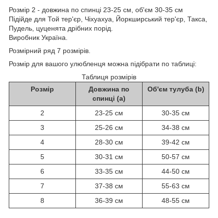
Розмір 2 - довжина по спинці 23-25 см, об'єм 30-35 см
Підійде для Той тер'єр,
Чіхуахуа,
Йоркширський тер'єр
, Такса,
Пудель, цуценята дрібних порід.
Виробник Україна.
Р
озмірний
ряд
7
розмірів
.
Розмір
для
вашого
улюбленця
можна
підібрати
по
таблиці
:
Таблиця розмірів
Розмір
Довжина по
Об'єм тулуба (b)
спинці (a)
2
23-25 см
30-35 см
3
25-26 см
34-38 см
4
28-30 см
39-42 см
5
30-31 см
50-57 см
6
33-35 см
44-50 см
7
37-38 см
55-63 см
8
36-39 см
48-55 см