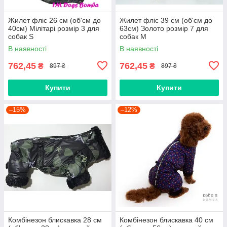
Жилет фліс 26 см (об'єм до
Жилет фліс 39 см (об'єм до
40см) Мілітарі розмір 3 для
63см) Золото розмір 7 для
собак S
собак M
В наявності
В наявності
762,45
762,45
₴
₴
897 ₴
897 ₴
Купити
Купити
–15%
–12%
Комбінезон блискавка 28 см
Комбінезон блискавка 40 см