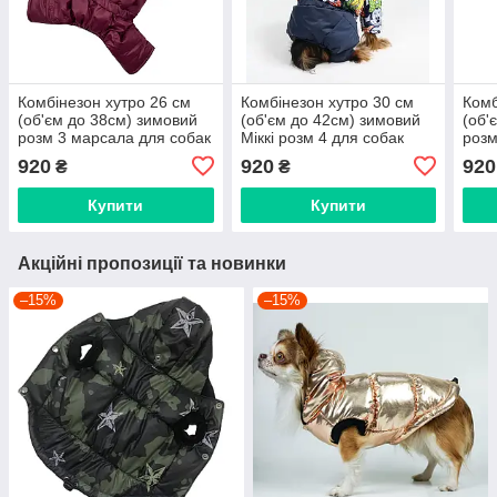
Комбінезон хутро 26 см
Комбінезон хутро 30 см
Комб
(об'єм до 38см) зимовий
(об'єм до 42см) зимовий
(об'
розм 3 марсала для собак
Міккі розм 4 для собак
розм
920
920
920
₴
₴
Купити
Купити
Акційні пропозиції та новинки
–15%
–15%