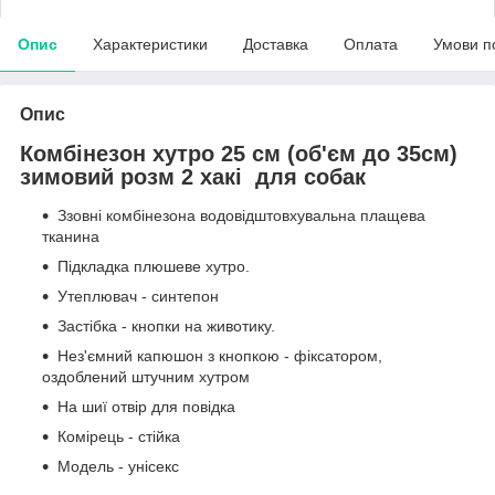
Опис
Характеристики
Доставка
Оплата
Умови п
Опис
Комбінезон хутро 25 см (об'єм до 35см)
зимовий розм 2 хакі для собак
Ззовні комбінезона водовідштовхувальна плащева
тканина
Підкладка плюшеве хутро.
Утеплювач - синтепон
Застібка - кнопки на животику.
Нез'ємний капюшон з кнопкою - фіксатором,
оздоблений штучним хутром
На шиї отвір для повідка
Комірець - стійка
Модель - унісекс