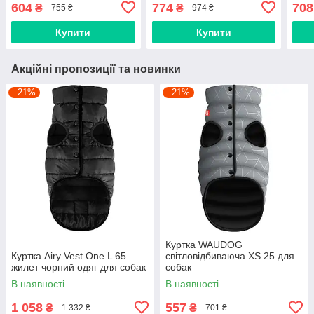
604
774
708
₴
₴
755 ₴
974 ₴
Купити
Купити
Акційні пропозиції та новинки
–21%
–21%
Куртка WAUDOG
Куртка Airy Vest One L 65
світловідбиваюча XS 25 для
жилет чорний одяг для собак
собак
В наявності
В наявності
1 058
557
₴
₴
1 332 ₴
701 ₴