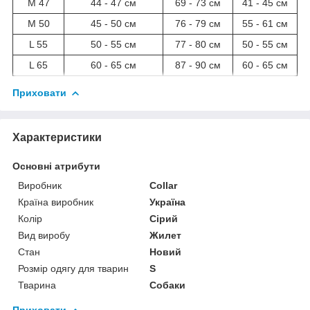
M 47
44 - 47 см
69 - 73 см
41 - 45 см
М 50
45 - 50 см
76 - 79 см
55 - 61 см
L 55
50 - 55 см
77 - 80 см
50 - 55 см
L 65
60 - 65 см
87 - 90 см
60 - 65 см
Приховати
Характеристики
Основні атрибути
Виробник
Collar
Країна виробник
Україна
Колір
Сірий
Вид виробу
Жилет
Стан
Новий
Розмір одягу для тварин
S
Тварина
Собаки
Приховати