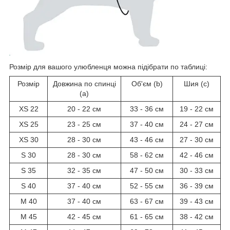
Розмір для вашого улюбленця можна підібрати по таблиці:
Розмір
Довжина по спинці
Об'єм (b)
Шия (c)
(a)
XS 22
20 - 22 см
33 - 36 см
19 - 22 см
XS 25
23 - 25 см
37 - 40 см
24 - 27 см
XS 30
28 - 30 см
43 - 46 см
27 - 30 см
S 30
28 - 30 см
58 - 62 см
42 - 46 см
S 35
32 - 35 см
47 - 50 см
30 - 33 см
S 40
37 - 40 см
52 - 55 см
36 - 39 см
M 40
37 - 40 см
63 - 67 см
39 - 43 см
М 45
42 - 45 см
61 - 65 см
38 - 42 см