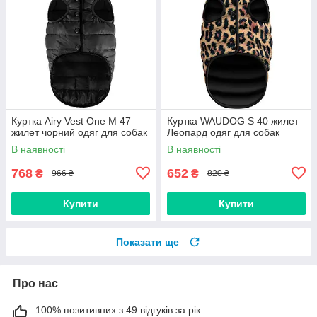
Куртка Airy Vest One M 47
Куртка WAUDOG S 40 жилет
жилет чорний одяг для собак
Леопард одяг для собак
В наявності
В наявності
768
652
₴
₴
966 ₴
820 ₴
Купити
Купити
Показати ще
Про нас
100% позитивних з 49 відгуків за рік