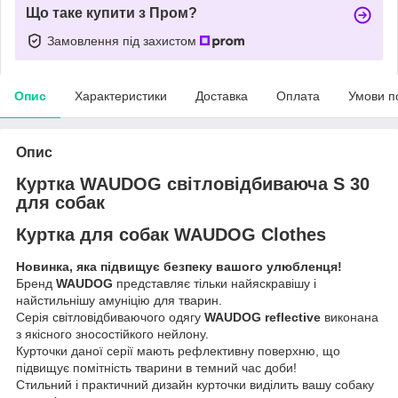
Що таке купити з Пром?
Замовлення під захистом
Опис
Характеристики
Доставка
Оплата
Умови п
Опис
Куртка WAUDOG світловідбиваюча S 30
для собак
Куртка для собак WAUDOG Clothes
Новинка, яка підвищує безпеку вашого улюбленця!
Бренд
WAUDOG
представляє тільки найяскравішу і
найстильнішу амуніцію для тварин.
Серія світловідбиваючого одягу
WAUDOG reflective
виконана
з якісного зносостійкого нейлону.
Курточки даної серії мають рефлективну поверхню, що
підвищує помітність тварини в темний час доби!
Стильний і практичний дизайн курточки виділить вашу собаку