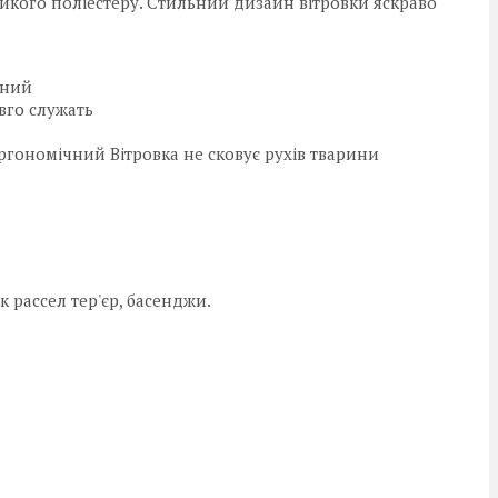
йкого поліестеру. Стильний дизайн вітровки яскраво
сний
овго служать
ергономічний Вітровка не сковує рухів тварини
 рассел тер'єр, басенджи.