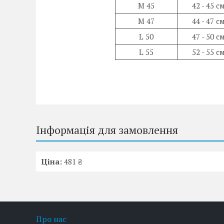
M 45
42 - 45 с
M 47
44 - 47 с
L 50
47 - 50 с
L 55
52 - 55 с
Інформація для замовлення
Ціна:
481 ₴
Про нас