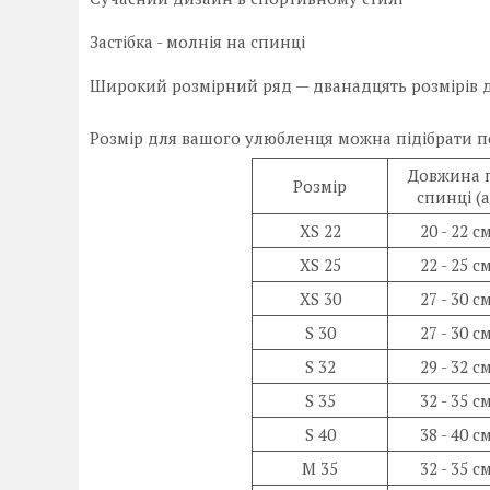
Застібка - молнія на спинці
Широкий розмірний ряд — дванадцять розмірів д
Розмір для вашого улюбленця можна підібрати по
Довжина 
Розмір
спинці (a
XS 22
20 - 22 с
XS 25
22 - 25 с
XS 30
27 - 30 с
S 30
27 - 30 с
S 32
29 - 32 с
S 35
32 - 35 с
S 40
38 - 40 с
M 35
32 - 35 с