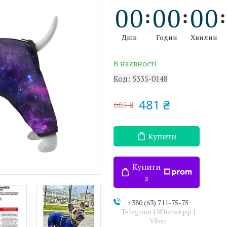
0
0
0
0
0
0
Днів
Годин
Хвилин
В наявності
Код:
5335-0148
481 ₴
605 ₴
Купити
Купити
з
+380 (63) 711-75-75
Telegram | WhatsApp |
Viber