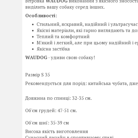
Вітровка
WAUDOG
виконаний з якісного зносості
виділить вашу собаку серед інших.
Особливості:
Стильний, яскравий, надійний і ультрасуча
Якісні матеріали, які гарно виглядають та д
Теплий та комфортний
М'який і легкий, але при цьому надійний і 
Якісна застібка
WAUDOG
- удиви свою собаку!
Размір S 35
Рекомендується для порід: китайська чубата, джек
Довжина по спинці: 32-35 см.
Об'єм грудей: 47-51 см.
Об'єм шиї: 35-39 см
Висока якість виготовлення
Сучасний дизайн в спортивному стилі