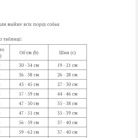
ля майже всіх порід собак
 таблиці:
по
Об'єм (b)
Шия (c)
)
м
30 - 34 см
19 - 21 см
м
36 - 38 см
26 - 28 см
м
43 - 45 см
27 - 30 см
м
57 - 59 см
44 - 46 см
м
47 - 50 см
35 - 38 см
м
47 - 51 см
35 - 39 см
м
56 - 59 см
37 - 40 см
м
59 - 62 см
37 - 40 см