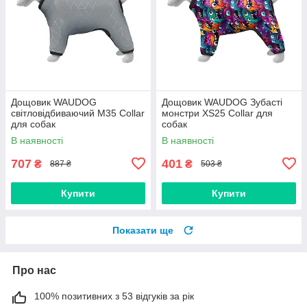
Дощовик WAUDOG
Дощовик WAUDOG Зубасті
світловідбиваючий M35 Collar
монстри XS25 Collar для
для собак
собак
В наявності
В наявності
707
401
₴
₴
887 ₴
503 ₴
Купити
Купити
Показати ще
Про нас
100% позитивних з 53 відгуків за рік