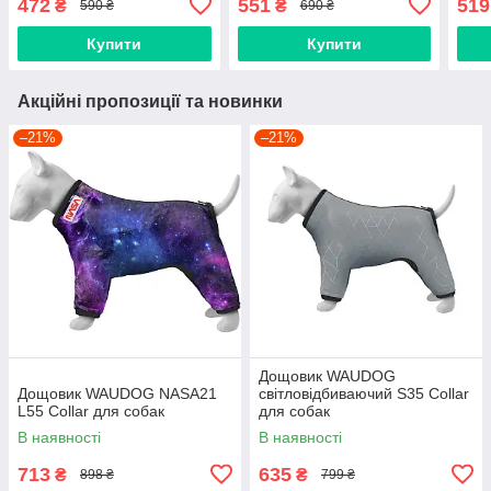
472
551
519
₴
₴
590 ₴
690 ₴
Купити
Купити
Акційні пропозиції та новинки
–21%
–21%
Дощовик WAUDOG
Дощовик WAUDOG NASA21
світловідбиваючий S35 Collar
L55 Collar для собак
для собак
В наявності
В наявності
713
635
₴
₴
898 ₴
799 ₴