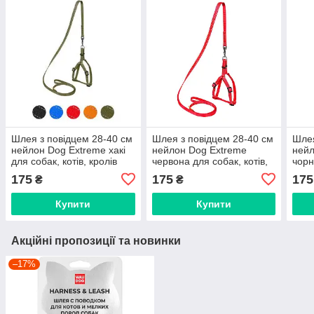
Шлея з повідцем 28-40 см
Шлея з повідцем 28-40 см
Шлея
нейлон Dog Extremе хакі
нейлон Dog Extremе
нейл
для собак, котів, кролів
червона для собак, котів,
чорн
кролів
крол
175
175
175
₴
₴
Купити
Купити
Акційні пропозиції та новинки
–17%