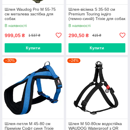
Шлея Waudog Pro М 55-75
Шлея-вісімка S 35-50 см
см металева застібка для
Premium Touring індіго
собак
(темно-синій) Trixie для собак
В наявності
В наявності
999,05
290,50
₴
₴
1 537 ₴
415 ₴
Купити
Купити
–30%
–24%
Шлея-петля М 45-80 см
Шлея М 50-80см водостійка
Преміум Софт синя Trixie
WAUDOG Waterproof з QR