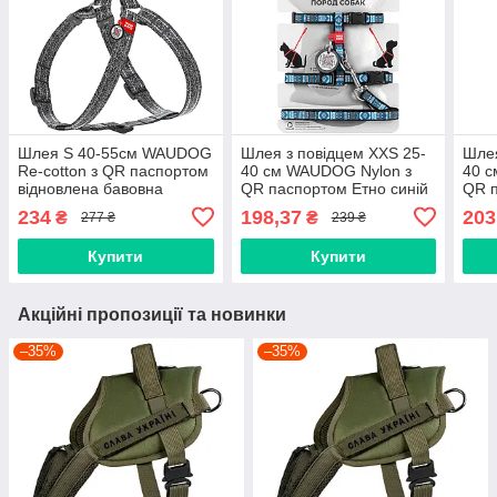
Шлея S 40-55см WAUDOG
Шлея з повідцем XXS 25-
Шлея
Re-cotton з QR паспортом
40 см WAUDOG Nylon з
40 
відновлена бавовна
QR паспортом Етно синій
QR п
світловідбиваюча пластик
для собак та котів
для 
234
198,37
203
₴
₴
277 ₴
239 ₴
фастекс для собак
Купити
Купити
Акційні пропозиції та новинки
–35%
–35%