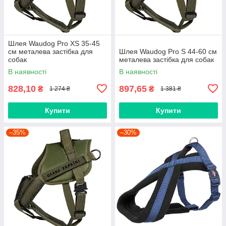
Шлея Waudog Pro XS 35-45
см металева застібка для
Шлея Waudog Pro S 44-60 см
собак
металева застібка для собак
В наявності
В наявності
828,10
897,65
₴
₴
1 274 ₴
1 381 ₴
Купити
Купити
–35%
–30%