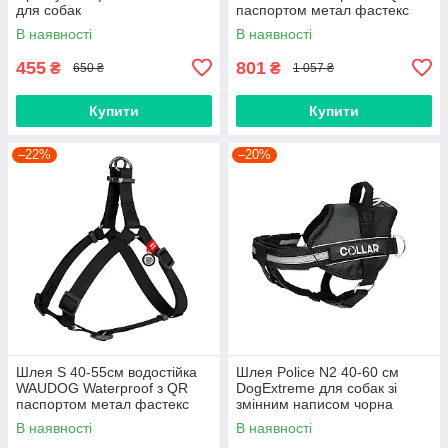
для собак
паспортом метал фастекс
чорна для собак
В наявності
В наявності
455
801
₴
₴
650 ₴
1 057 ₴
Купити
Купити
–22%
–20%
Шлея S 40-55см водостійка
Шлея Police N2 40-60 см
WAUDOG Waterproof з QR
DogExtremе для собак зі
паспортом метал фастекс
змінним написом чорна
чорна для собак
В наявності
В наявності