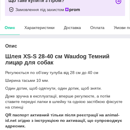
Що таке купити з Пром?
Замовлення під захистом
Опис
Характеристики
Доставка
Оплата
Умови п
Опис
Шлея XS-S 28-40 см Waudog Темний
лицар для собак
Регулюється по об'єму тулуба від 28 см до 40 см
Ширина тасьми 10 мм.
Один дотик, щоб одягнути, один дотик, щоб зняти.
Дуже зручна в експлуатації, вперше регулюєте, а потім
ставите передні лапки в шлейку та однією застібкою фіксуєте
на спинці
QR паспорт активний тільки після реєстрації на animal-
id.net згідно з інструкцією по активації, що супроводжує
адресник.