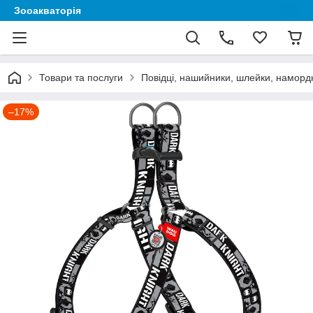
Зооакваторія
Товари та послуги
Повідці, нашийники, шлейки, наморд
–17%