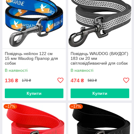
Повідець нейлон 122 cм
Повідець WAUDOG (ВАУДОГ)
15 мм Waudog Прапор для
183 см 20 мм
собак
світловідбиваючий для собак
сірий
В наявності
В наявності
136
474
₴
₴
170 ₴
583 ₴
Купити
Купити
–17%
–17%