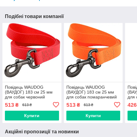
Подібні товари компанії
Повідець WAUDOG
Повідець WAUDOG
Пов
(ВАУДОГ) 183 см 25 мм
(ВАУДОГ) 183 см 25 мм
(ВАУ
для собак червоний
для собак помаранчевий
для 
513
513
426
₴
₴
613 ₴
613 ₴
Купити
Купити
Акційні пропозиції та новинки