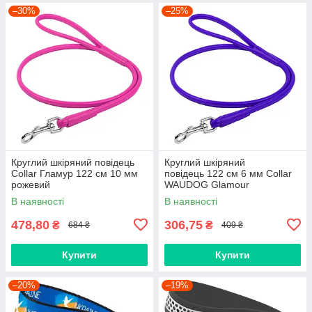
–30%
–25%
Круглий шкіряний повідець
Круглий шкіряний
Collar Гламур 122 см 10 мм
повідець 122 см 6 мм Collar
рожевий
WAUDOG Glamour
фіолетовий
В наявності
В наявності
478,80
306,75
₴
₴
684 ₴
409 ₴
Купити
Купити
–20%
–19%