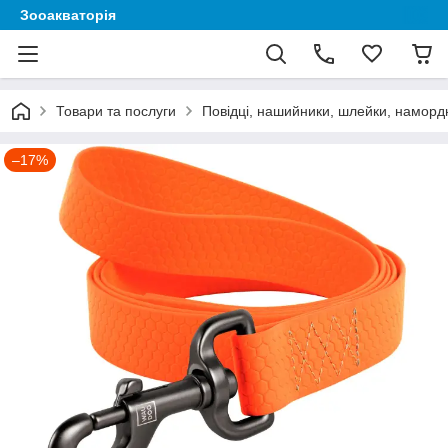
Зооакваторія
Товари та послуги
Повідці, нашийники, шлейки, наморд
–17%