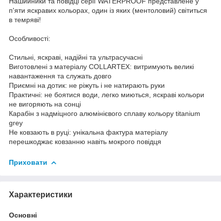
Нашийники та повідці серії WATERPROOF представлене у
п'яти яскравих кольорах, один із яких (ментоловий) світиться
в темряві!
Особливості:
Стильні, яскраві, надійні та ультрасучасні
Виготовлені з матеріалу COLLARTEX: витримують великі
навантаження та служать довго
Приємні на дотик: не ріжуть і не натирають руки
Практичні: не боятися води, легко миються, яскраві кольори
не вигоряють на сонці
Карабін з надміцного алюмінієвого сплаву кольору titanium
grey
Не ковзають в руці: унікальна фактура матеріалу
перешкоджає ковзанню навіть мокрого повідця
Приховати
Характеристики
Основні