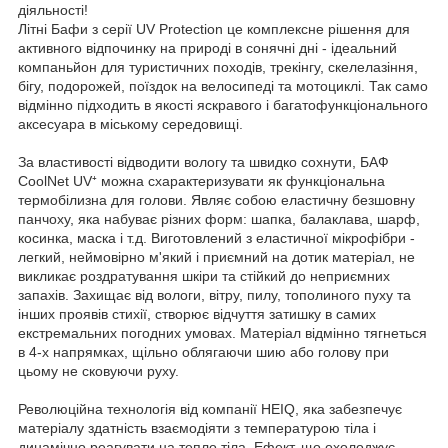
діяльності!
Літні Бафи з серії UV Protection це комплексне рішення для
активного відпочинку на природі в сонячні дні - ідеальний
компаньйон для туристичних походів, трекінгу, скелелазіння,
бігу, подорожей, поїздок на велосипеді та мотоциклі. Так само
відмінно підходить в якості яскравого і багатофункціонального
аксесуара в міському середовищі.
За властивості відводити вологу та швидко сохнути, БАФ
CoolNet UV⁺ можна схарактеризувати як функціональна
термобілизна для голови. Являє собою еластичну безшовну
панчоху, яка набуває різних форм: шапка, балаклава, шарф,
косинка, маска і т.д. Виготовлений з еластичної мікрофібри -
легкий, неймовірно м'який і приємний на дотик матеріал, не
викликає роздратування шкіри та стійкий до неприємних
запахів. Захищає від вологи, вітру, пилу, тополиного пуху та
інших проявів стихії, створює відчуття затишку в самих
екстремальних погодних умовах. Матеріал відмінно тягнеться
в 4-х напрямках, щільно облягаючи шию або голову при
цьому не сковуючи руху.
Революційна технологія від компанії HEIQ, яка забезпечує
матеріалу здатність взаємодіяти з температурою тіла і
динамічно реагувати на тепло тіла. Ефект, що охолоджує