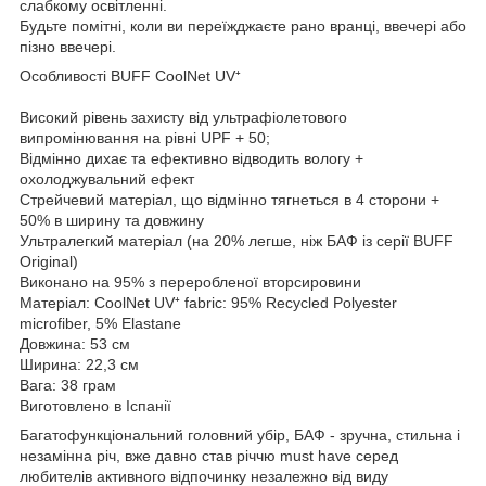
слабкому освітленні.
Будьте помітні, коли ви переїжджаєте рано вранці, ввечері або
пізно ввечері.
Особливості BUFF CoolNet UV⁺
Високий рівень захисту від ультрафіолетового
випромінювання на рівні UPF + 50;
Відмінно дихає та ефективно відводить вологу +
охолоджувальний ефект
Стрейчевий матеріал, що відмінно тягнеться в 4 сторони +
50% в ширину та довжину
Ультралегкий матеріал (на 20% легше, ніж БАФ із серії BUFF
Original)
Виконано на 95% з переробленої вторсировини
Матеріал: CoolNet UV⁺ fabric: 95% Recycled Polyester
microfiber, 5% Elastane
Довжина: 53 см
Ширина: 22,3 см
Вага: 38 грам
Виготовлено в Іспанії
Багатофункціональний головний убір, БАФ - зручна, стильна і
незамінна річ, вже давно став річчю must have серед
любителів активного відпочинку незалежно від виду