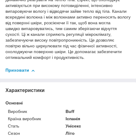
активізується при високому потовиділенні, інтенсивно
випаровуючи вологу і відводячи зайве тепло від тіла. Канали
всередині волокна і між волокнами активно переносять вологу
від поверхні шкіри, розсіюючи її так, щоб вона могла
швидко випаровуватись, тим самим зберігаючи відчуття
сухості. Ці ж канали сприяють регуляції мікроклімату,
забезпечуючи високу повітропроникність. Це дозволяє
повітрю вільно циркулювати під час фізичної активності,
охолоджуючи поверхню шкіри. Це допомагає забезпечити
оптимальний комфорт і продуктивність.
Приховати
Характеристики
Основні
Виробник
Buff
Країна виробник
Іспанія
Стать
Унісекс
Сезон
Літо