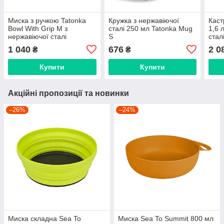
Миска з ручкою Tatonka
Кружка з нержавіючої
Каст
Bowl With Grip М з
сталі 250 мл Tatonka Mug
1,6 
нержавіючої сталі
S
стал
1 040
676
2 0
₴
₴
Купити
Купити
Акційні пропозиції та новинки
–26%
–24%
Миска складна Sea To
Миска Sea To Summit 800 мл