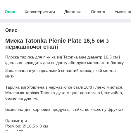
Опис
Характеристики
Доставка
Оплата
Умови п
Опис
Миска Tatonka Picnic Plate 16,5 см з
нержавіючої сталі
Плоска тарілка для пікніка від Tatonka має діаметр 16,5 см і
ідеально підходить для сніданку або дуже маленького багажу.
Запакована в універсальний сітчастий мішок, який можна
мити
Тарілка виготовлена ​​з нержавіючої сталі 18/8 і легко миється.
Маленька тарілка Tatonka дуже міцна, довговічна і, звичайно,
безпечна для їжі.
Безпечна для харчових продуктів і стійка до кислот у фруктах
Параметри
Розміри: Ø 16,5 x 3 см