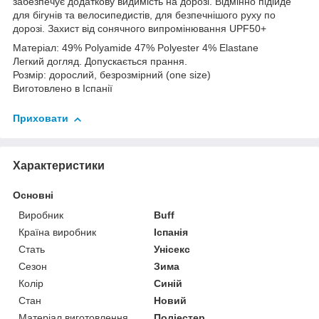
забезпечує додаткову видимість на дорозі. Відмінно підійде
для бігунів та велосипедистів, для безпечнішого руху по
дорозі. Захист від сонячного випромінювання UPF50+
Матеріал: 49% Polyamide 47% Polyester 4% Elastane
Легкий догляд. Допускається прання.
Розмір: дорослий, безрозмірний (one size)
Виготовлено в Іспанії
Приховати
Характеристики
Основні
Виробник
Buff
Країна виробник
Іспанія
Стать
Унісекс
Сезон
Зима
Колір
Синій
Стан
Новий
Матеріал виготовлення
Поліестер