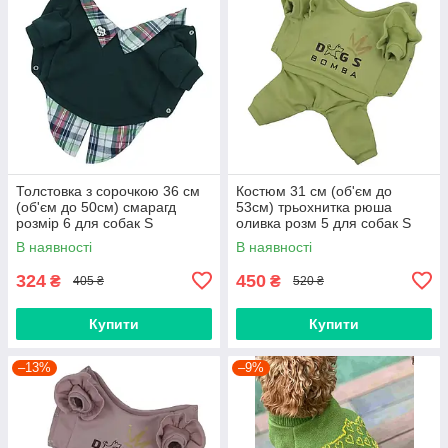
Толстовка з сорочкою 36 см
Костюм 31 см (об'єм до
(об'єм до 50см) смарагд
53см) трьохнитка рюша
розмір 6 для собак S
оливка розм 5 для собак S
В наявності
В наявності
324
450
₴
₴
405 ₴
520 ₴
Купити
Купити
–13%
–9%