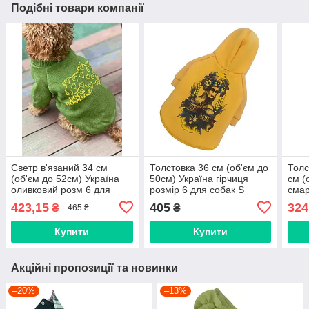
Подібні товари компанії
Светр в'язаний 34 см
Толстовка 36 см (об'єм до
Толс
(об'єм до 52см) Україна
50см) Україна гірчиця
см (
оливковий розм 6 для
розмір 6 для собак S
смар
собак S
соба
423,15
405
324
₴
₴
465 ₴
Купити
Купити
Акційні пропозиції та новинки
–20%
–13%