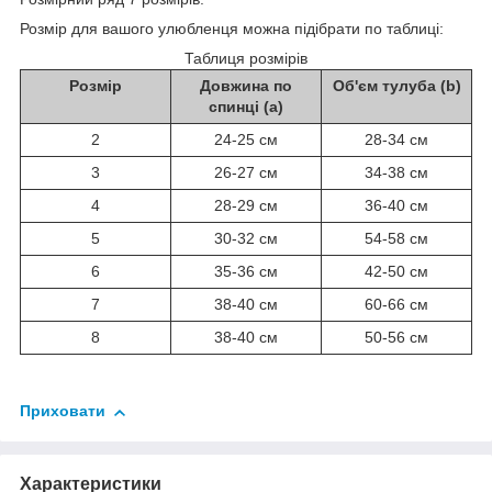
Розмір
для
вашого
улюбленця
можна
підібрати
по
таблиці
:
Таблиця розмірів
Розмір
Довжина по
Об'єм тулуба (b)
спинці (a)
2
24-25 см
28-34 см
3
26-27 см
34-38 см
4
28-29 см
36-40 см
5
30-32 см
54-58 см
6
35-36 см
42-50 см
7
38-40 см
60-66 см
8
38-40 см
50-56 см
Приховати
Характеристики