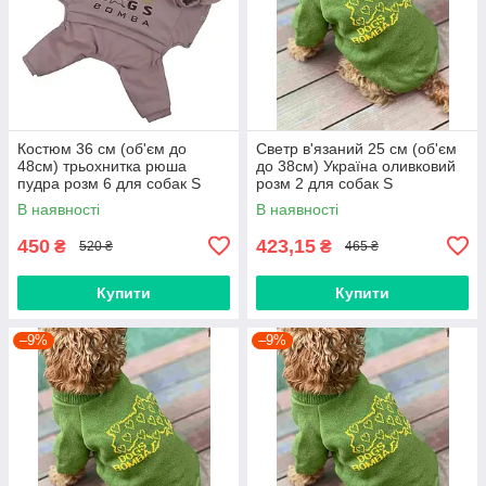
Костюм 36 см (об'єм до
Светр в'язаний 25 см (об'єм
48см) трьохнитка рюша
до 38см) Україна оливковий
пудра розм 6 для собак S
розм 2 для собак S
В наявності
В наявності
450
423,15
₴
₴
520 ₴
465 ₴
Купити
Купити
–9%
–9%