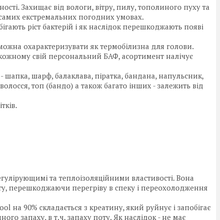
ості. Захищає від вологи, вітру, пилу, тополиного пуху та
в самих екстремальних погодних умовах.
бігають ріст бактерій і як наслідок перешкоджають появі
 можна охарактеризувати як термобілизна для голови.
и кожному свій персональний БАФ, асортимент налічує
 шапка, шарф, балаклава, піратка, бандана, напульсник,
волосся, топ (бандо) а також багато інших - залежить від
тків.
гулірующимі та теплоізоляційними властивості. Вона
ту, перешкоджаючи перегріву в спеку і переохолодження
ool на 90% складається з креатину, який руйнує і запобігає
го запаху, в т.ч. запаху поту. Як наслідок - не має