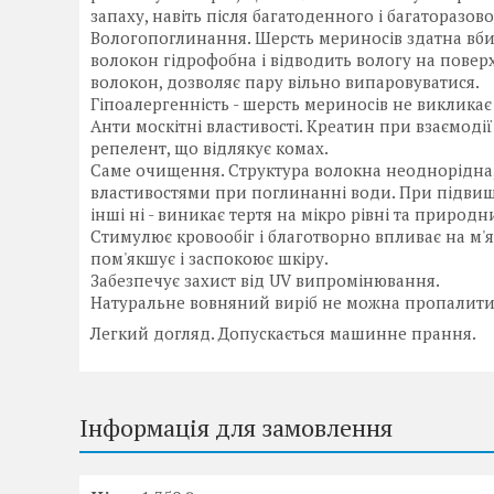
запаху, навіть після багатоденного і багаторазов
Вологопоглинання. Шерсть мериносів здатна вбир
волокон гідрофобна і відводить вологу на повер
волокон, дозволяє пару вільно випаровуватися.
Гіпоалергенність - шерсть мериносів не викликає 
Анти москітні властивості. Креатин при взаємод
репелент, що відлякує комах.
Саме очищення. Структура волокна неоднорідна, 
властивостями при поглинанні води. При підвищ
інші ні - виникає тертя на мікро рівні та приро
Стимулює кровообіг і благотворно впливає на м'яз
пом'якшує і заспокоює шкіру.
Забезпечує захист від UV випромінювання.
Натуральне вовняний виріб не можна пропалити 
Легкий догляд. Допускається машинне прання.
Інформація для замовлення