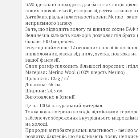
БАФ ідеально підходить для багатьох видів діяльн
інших проявів стихії, створює відчуття затишку 
Антибактеріальні властивості вовни Merino - запо
неприємного запаху.
За те, що відводить вологу та швидко сохне БАФ
Величезна кількість кольорів дозволяє підібрат
більше 1000 моделей.
Існує щонайменше 12 основних способів носіння -
підшоломник, маска від пилу, хустка, пов'язка на 
вашої фантазії.
Один розмір підходить більшості дорослих і підлі
Матеріал: Merino Wool (100% шерсть Merino)
Щільність: 125g / m²
Довжина: 66 см
Ширина: 24,5 см
Виготовлено в Іспанії
Це на 100% натуральний матеріал.
Тонка вовна мерино володіє відмінними терморе
забезпечує збереження внутрішнього мікрокліма
на холоді.
Природні антибактеріальні властивості - merino w
розвитку бактерій, що викликають появу неприємно