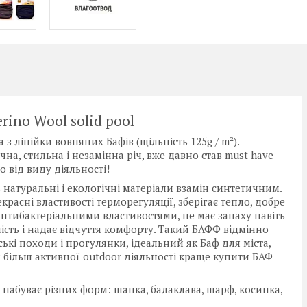
rino Wool solid pool
 з лінійки вовняних Бафів (щільність 125g / m²).
на, стильна і незамінна річ, вже давно став must have
 від виду діяльності!
 натуральні і екологічні матеріали взамін синтетичним.
расні властивості терморегуляції, зберігає тепло, добре
антибактеріальними властивостями, не має запаху навіть
ість і надає відчуття комфорту. Такий БАФФ відмінно
ські походи і прогулянки, ідеальний як Баф для міста,
 більш активної outdoor діяльності краще купити БАФ
набуває різних форм: шапка, балаклава, шарф, косинка,