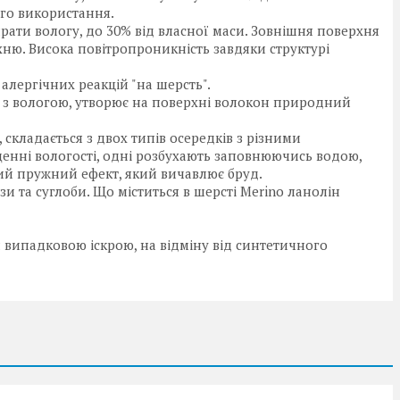
ого використання.
ати вологу, до 30% від власної маси. Зовнішня поверхня
хню. Висока повітропроникність завдяки структурі
алергічних реакцій "на шерсть".
ії з вологою, утворює на поверхні волокон природний
складається з двох типів осередків з різними
енні вологості, одні розбухають заповнюючись водою,
дний пружний ефект, який вичавлює бруд.
и та суглоби. Що міститься в шерсті Merino ланолін
випадковою іскрою, на відміну від синтетичного