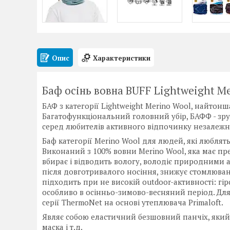
Опис
Характеристики
Баф осінь вовна BUFF Lightweight Me
БАФ з категорії Lightweight Merino Wool, найтонша
Багатофункціональний головний убір, БАФФ - зруч
серед любителів активного відпочинку незалежно
Баф категорії Merino Wool для людей, які люблять
Виконаний з 100% вовни Merino Wool, яка має прек
вбирає і відводить вологу, володіє природними 
після довготривалого носіння, знижує стомлюван
підходить при не високій outdoor-активності: гір
особливо в осінньо-зимово-весняний період. Для
серії ThermoNet на основі утеплювача Primaloft.
Являє собою еластичний безшовний панчіх, який 
маска і т.д.