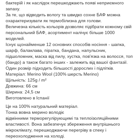
бактерій і як наслідок перешкоджають появі неприємного
запаху.
За те, що відводить вологу та швидко сохне БАФ можна
охарактеризувати як термобілизна для голови.
Величезна кількість кольорів дозволяє підібрати кожному свій
персональний БАФ, асортимент налічує більше 1000
моделей.
Існує щонайменше 12 основних способів носіння - шапка,
шарф, балаклава, піратка, бандана, напульсник,
підшоломник, маска від пилу, хустка, пов'язка на волосся, топ
(бандо) а також багато інших - залежить від вашої фантазії.
Один розмір підходить більшості дорослих і підлітків.
Матеріал: Merino Wool (100% шерсть Merino)
Щільність: 125g / m²
Довжина: 66 см
Ширина: 24,5 см
Виготовлено в Іспанії
Це на 100% натуральний матеріал.
Тонка вовна мерино володіє
відмінними терморегулірующимі та теплоізоляційними
властивості. Вона забезпечує збереження внутрішнього
мікроклімату, перешкоджаючи перегріву в спеку і
переохолодження на холоді.