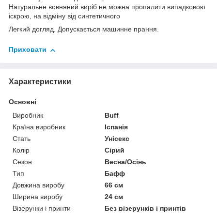
Натуральне вовняний виріб не можна пропалити випадковою
іскрою, на відміну від синтетичного
Легкий догляд. Допускається машинне прання.
Приховати
Характеристики
Основні
Виробник
Buff
Країна виробник
Іспанія
Стать
Унісекс
Колір
Сірий
Сезон
Весна/Осінь
Тип
Бафф
Довжина виробу
66 см
Ширина виробу
24 см
Візерунки і принти
Без візерунків і принтів