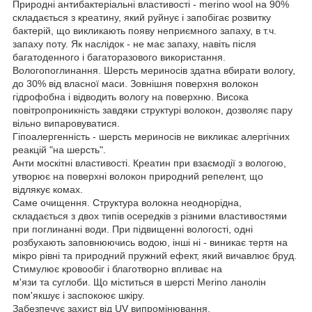
Природні антибактеріальні властивості - merino wool на 90%
складається з креатину, який руйнує і запобігає розвитку
бактерій, що викликають появу неприємного запаху, в т.ч.
запаху поту. Як наслідок - не має запаху, навіть після
багатоденного і багаторазового використання.
Вологопоглинання. Шерсть мериносів здатна вбирати вологу,
до 30% від власної маси. Зовнішня поверхня волокон
гідрофобна і відводить вологу на поверхню. Висока
повітропроникність завдяки структурі волокон, дозволяє пару
вільно випаровуватися.
Гіпоалергенність - шерсть мериносів не викликає алергічних
реакцій "на шерсть".
Анти москітні властивості. Креатин при взаємодії з вологою,
утворює на поверхні волокон природний репелент, що
відлякує комах.
Саме очищення. Структура волокна неоднорідна,
складається з двох типів осередків з різними властивостями
при поглинанні води. При підвищенні вологості, одні
розбухають заповнюючись водою, інші ні - виникає тертя на
мікро рівні та природний пружний ефект, який вичавлює бруд.
Стимулює кровообіг і благотворно впливає на
м'язи та суглоби. Що міститься в шерсті Merino ланолін
пом'якшує і заспокоює шкіру.
Забезпечує захист від UV випромінювання.