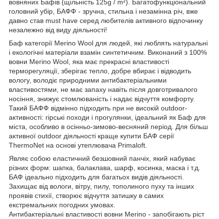
вовняних Бафів (щільність 125g / m²). Багатофункціональний
головний убір, БАФФ - зручна, стильна і незамінна річ, вже
давно став must have серед любителів активного відпочинку
незалежно від виду діяльності!
Баф категорії Merino Wool для людей, які люблять натуральні
і екологічні матеріали взамін синтетичним. Виконаний з 100%
вовни Merino Wool, яка має прекрасні властивості
терморегуляції, зберігає тепло, добре вбирає і відводить
вологу, володіє природними антибактеріальними
властивостями, не має запаху навіть після довготривалого
носіння, знижує стомлюваність і надає відчуття комфорту.
Такий БАФФ відмінно підходить при не високій outdoor-
активності: гірські походи і прогулянки, ідеальний як Баф для
міста, особливо в осінньо-зимово-весняний період. Для більш
активної outdoor діяльності краще купити БАФ серії
ThermoNet на основі утеплювача Primaloft.
Являє собою еластичний безшовний панчіх, який набуває
різних форм: шапка, балаклава, шарф, косинка, маска і т.д.
БАФ ідеально підходить для багатьох видів діяльності.
Захищає від вологи, вітру, пилу, тополиного пуху та інших
проявів стихії, створює відчуття затишку в самих
екстремальних погодних умовах.
Антибактеріальні властивості вовни Merino - запобігають ріст