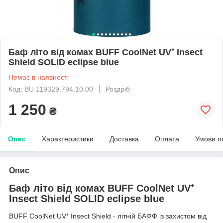
Баф літо від комах BUFF CoolNet UV⁺ Insect
Shield SOLID eclipse blue
Немає в наявності
Код: BU 119329.794.10.00
Роздріб
1 250
₴
Опис
Характеристики
Доставка
Оплата
Умови п
Опис
Баф літо від комах BUFF CoolNet UV⁺
Insect Shield SOLID eclipse blue
BUFF CoolNet UV⁺ Insect Shield - літній БАФФ із захистом від