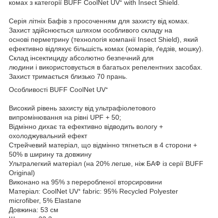
комах з категорії BUFF CoolNet UV⁺ with Insect Shield.
Серія літніх Бафів з просоченням для захисту від комах.
Захист здійснюється шляхом особливого складу на
основі перметрину (технологія компанії Insect Shield), який
ефективно відлякує більшість комах (комарів, ґедзів, мошку).
Склад інсектициду абсолютно безпечний для
людини і використовується в багатьох репелентних засобах.
Захист тримається близько 70 прань.
Особливості BUFF CoolNet UV⁺
Високий рівень захисту від ультрафіолетового
випромінювання на рівні UPF + 50;
Відмінно дихає та ефективно відводить вологу +
охолоджувальний ефект
Стрейчевий матеріал, що відмінно тягнеться в 4 сторони +
50% в ширину та довжину
Ультралегкий матеріал (на 20% легше, ніж БАФ із серії BUFF
Original)
Виконано на 95% з переробленої вторсировини
Матеріал: CoolNet UV⁺ fabric: 95% Recycled Polyester
microfiber, 5% Elastane
Довжина: 53 см