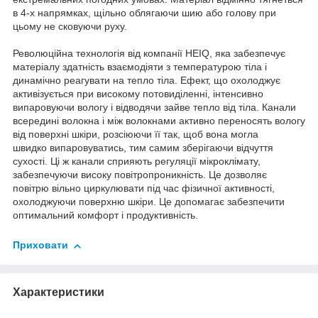
в 4-х напрямках, щільно облягаючи шию або голову при
цьому не сковуючи руху.
Революційна технологія від компанії HEIQ, яка забезпечує
матеріалу здатність взаємодіяти з температурою тіла і
динамічно реагувати на тепло тіла. Ефект, що охолоджує
активізується при високому потовиділенні, інтенсивно
випаровуючи вологу і відводячи зайве тепло від тіла. Канали
всередині волокна і між волокнами активно переносять вологу
від поверхні шкіри, розсіюючи її так, щоб вона могла
швидко випаровуватись, тим самим зберігаючи відчуття
сухості. Ці ж канали сприяють регуляції мікроклімату,
забезпечуючи високу повітропроникність. Це дозволяє
повітрю вільно циркулювати під час фізичної активності,
охолоджуючи поверхню шкіри. Це допомагає забезпечити
оптимальний комфорт і продуктивність.
Приховати
Характеристики