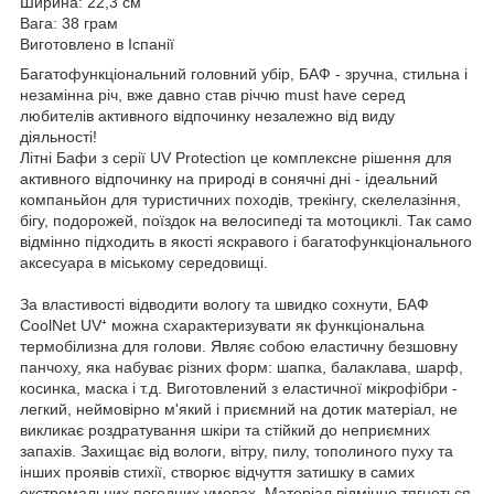
Ширина: 22,3 см
Вага: 38 грам
Виготовлено в Іспанії
Багатофункціональний головний убір, БАФ - зручна, стильна і
незамінна річ, вже давно став річчю must have серед
любителів активного відпочинку незалежно від виду
діяльності!
Літні Бафи з серії UV Protection це комплексне рішення для
активного відпочинку на природі в сонячні дні - ідеальний
компаньйон для туристичних походів, трекінгу, скелелазіння,
бігу, подорожей, поїздок на велосипеді та мотоциклі. Так само
відмінно підходить в якості яскравого і багатофункціонального
аксесуара в міському середовищі.
За властивості відводити вологу та швидко сохнути, БАФ
CoolNet UV⁺ можна схарактеризувати як функціональна
термобілизна для голови. Являє собою еластичну безшовну
панчоху, яка набуває різних форм: шапка, балаклава, шарф,
косинка, маска і т.д. Виготовлений з еластичної мікрофібри -
легкий, неймовірно м'який і приємний на дотик матеріал, не
викликає роздратування шкіри та стійкий до неприємних
запахів. Захищає від вологи, вітру, пилу, тополиного пуху та
інших проявів стихії, створює відчуття затишку в самих
екстремальних погодних умовах. Матеріал відмінно тягнеться