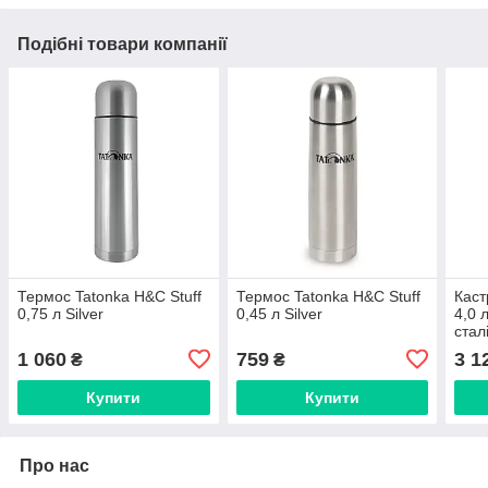
Подібні товари компанії
Термос Tatonka H&C Stuff
Термос Tatonka H&C Stuff
Каст
0,75 л Silver
0,45 л Silver
4,0 
стал
1 060
759
3 1
₴
₴
Купити
Купити
Про нас