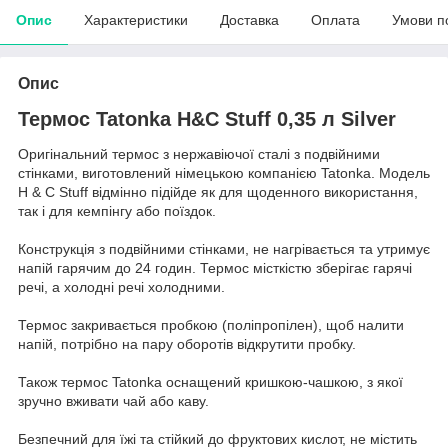
Опис
Характеристики
Доставка
Оплата
Умови п
Опис
Термос Tatonka H&C Stuff 0,35 л Silver
Оригінальний термос з нержавіючої сталі з подвійними
стінками, виготовлений німецькою компанією Tatonka. Модель
H & C Stuff відмінно підійде як для щоденного використання,
так і для кемпінгу або поїздок.
Конструкція з подвійними стінками, не нагрівається та утримує
напій гарячим до 24 годин. Термос місткістю зберігає гарячі
речі, а холодні речі холодними.
Термос закривається пробкою (поліпропілен), щоб налити
напій, потрібно на пару оборотів відкрутити пробку.
Також термос Tatonka оснащений кришкою-чашкою, з якої
зручно вживати чай або каву.
Безпечний для їжі та стійкий до фруктових кислот, не містить