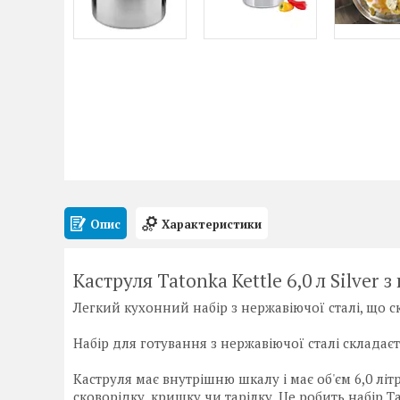
Опис
Характеристики
Каструля Tatonka Kettle 6,0 л Silver 
Легкий кухонний набір з нержавіючої сталі, що скл
Набір для готування з нержавіючої сталі складаєть
Каструля має внутрішню шкалу і має об'єм 6,0 лі
сковорідку, кришку чи тарілку. Це робить набір