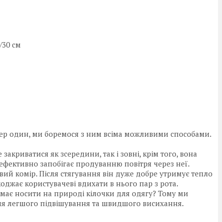
/30 см
мер один, ми боремося з ним всіма можливими способами.
закриватися як зсередини, так і зовні, крім того, вона
ефективно запобігає продуванню повітря через неї.
ий комір. Після стягування він дуже добре утримує тепло
джає користувачеві вдихати в нього пар з рота.
умає носити на природі кілочки для одягу? Тому ми
ля легшого підвішування та швидшого висихання.