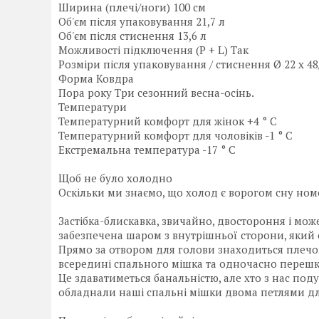
Ширина (плечі/ноги) 100 см
Об'єм після упаковування 21,7 л
Об'єм після стиснення 13,6 л
Можливості підключення (P + L) Так
Розміри після упаковування / стиснення Ø 22 x 48
Форма Ковдра
Пора року Три сезонний весна-осінь.
Температури
Температурний комфорт для жінок +4 ° C
Температурний комфорт для чоловіків -1 ° C
Екстремальна температура -17 ° C
Щоб не було холодно
Оскільки ми знаємо, що холод є ворогом сну но
Застібка-блискавка, звичайно, двостороння і може 
забезпечена шаром з внутрішньої сторони, який 
Прямо за отвором для голови знаходиться плечов
всередині спального мішка та одночасно перешко
Це здаватиметься банальністю, але хто з нас под
обладнали наші спальні мішки двома петлями д