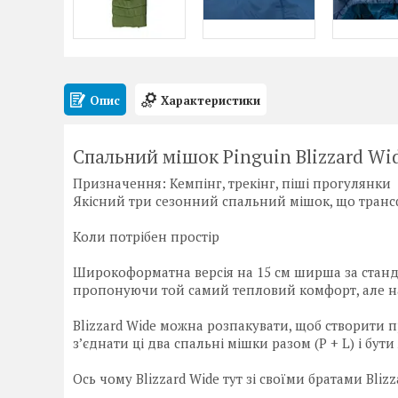
Опис
Характеристики
Спальний мішок Pinguin Blizzard Wid
Призначення: Кемпінг, трекінг, піші прогулянки
Якісний три сезонний спальний мішок, що транс
Коли потрібен простір
Широкоформатна версія на 15 см ширша за станда
пропонуючи той самий тепловий комфорт, але на
Blizzard Wide можна розпакувати, щоб створити 
з’єднати ці два спальні мішки разом (P + L) і бу
Ось чому Blizzard Wide тут зі своїми братами Blizz