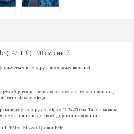
e (+4/-1°C) 190 см синій
формується в ковдру в ширшому варіанті.
ртний розмір, зберігаючи таку ж вагу наповнення,
багато більше місця.
прямокутну ковдру розміром 190x200 см. Також можна
ти якомога ближче до своєї дорогої половини.
ard PFM та Blizzard Junior PFM.