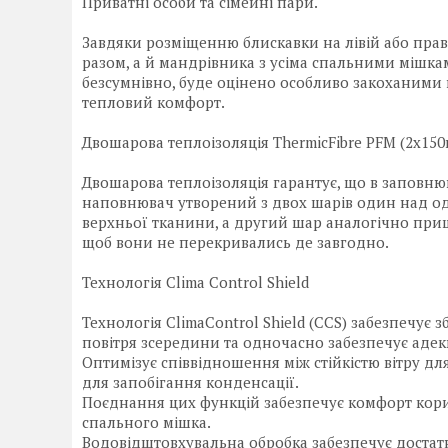
Приватні особи та сімейні пари.
Завдяки розміщенню блискавки на лівій або прав
разом, а й мандрівника з усіма спальними мішка
безсумнівно, буде оцінено особливо закоханими 
тепловий комфорт.
Двошарова теплоізоляція ThermicFibre PFM (2х150г
Двошарова теплоізоляція гарантує, що в заповню
наповнювач утворений з двох шарів один над од
верхньої тканини, а другий шар аналогічно при
щоб вони не перекривались де завгодно.
Технологія Clima Control Shield
Технологія ClimaControl Shield (CCS) забезпечує
повітря зсередини та одночасно забезпечує адек
Оптимізує співвідношення між стійкістю вітру дл
для запобігання конденсації.
Поєднання цих функцій забезпечує комфорт кори
спального мішка.
Водовідштовхувальна обробка забезпечує достат