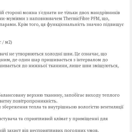
ій стороні можна з'єднати не тільки двох мандрівників
ми-муміями з наповнювачем ThermicFibre PFM, що,
парами. Крім того, ця функціональність значно підвищує
 / м2)
вачі не утворюються холодні шви. Це означає, що
ним, де один шар пришивається з інтервалом до
шивається до нижньої тканини, лише шви зміщуються,
 збалансовану верхню тканину, запобігає виходу теплого
ватну повітропроникність.
я збереження тепла та внутрішньою вологістю вентиляції
стувача та сприятливий клімат у приміщенні для
ній захист від несприятливих погодних умов.