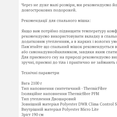
Через не дуже малі розміри, ми рекомендуємо йог
довгострокових подорожей.
Рекомендації для спального мішка:
Якщо вам потрібно підвищити температуру комфо
рекомендуємо використовувати вкладку в спаль
додатковим утепленням, а в жарких і вологих у
Пам'ятайте що спальний мішок рекомендується 
або самонадувнойкилимком, завдяки яким спати 
Для приємного сну на природі рекомендуємо ви
зручні, приємні до тіла і практично не займають
Технічні параметри
Вага 2100 г
Тип наповнення синтетичний - ThermicFibre
Ізоляційне наповнення Thermicfibre PFM
Тип утеплення Двошаровий
Зовнішній матеріал Polyester DWR Clima Control S
Внутрішній матеріал Polyester Micro Lite
Зріст 190 см