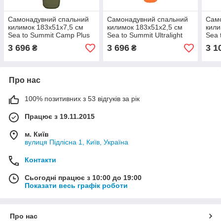
Самонадувний спальний
Самонадувний спальний
Сам
килимок 183х51х7,5 см
килимок 183х51х2,5 см
кили
Sea to Summit Camp Plus
Sea to Summit Ultralight
Sea 
S.I. Mat Regular
S.I. Mat Regular
Mat 
3 696
3 696
3 1
₴
₴
Про нас
100% позитивних з 53 відгуків за рік
Працює з 19.11.2015
м. Київ
вулиця Підлісна 1, Київ, Україна
Контакти
Сьогодні працює з 10:00 до 19:00
Показати весь графік роботи
Про нас