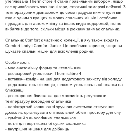
утеплювача Thermicfibre 4 стане правильним вибором, якщо
вас приваблюють засніжені гори, екзотичні замерзлі пейзажі. З
температурним діапазоном до семи градусів нижче нуля він
вже є одним з кращих зимових спальних мішків і особливо
підходить для автокемпінгу та інших видів подорожей, які не
вибагливі до того, скільки місця в рюкзаку займає спальник.
Спальник Comfort є частиною колекції, в яку також входять
Comfort Lady і Comfort Junior. Це особливо корисно, якщо ви
шукаєте спальні мішки для всіх членів родини.
Особливості:
- має анатомічну форму та «теплі» шви
- двошаровий утеплювач Thermicfibre 4
- вставка-«комір» на шиї для додаткового захисту від холоду
- додаткова теплоізоляція, шляхом утеплювальної планки на
блискавці
- двостороння блискавка дає можливість регулювати
температуру всередині спальника
- напівкруглий капюшон зі зручною системою стягування
дозволяє організувати оптимальний об’єм простору для сну
- сумісний з аналогічним спальником
- петлі для вертикальної сушки спальника
- внутрішня кишеня для дрібниць