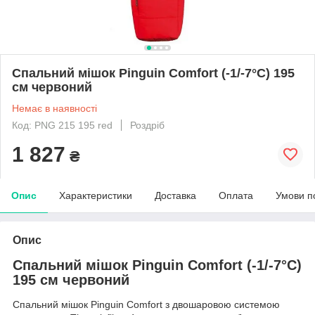
Спальний мішок Pinguin Comfort (-1/-7°C) 195
см червоний
Немає в наявності
Код: PNG 215 195 red
Роздріб
1 827
₴
Опис
Характеристики
Доставка
Оплата
Умови п
Опис
Спальний мішок Pinguin Comfort (-1/-7°C)
195 см червоний
Спальний мішок Pinguin Comfort з двошаровою системою