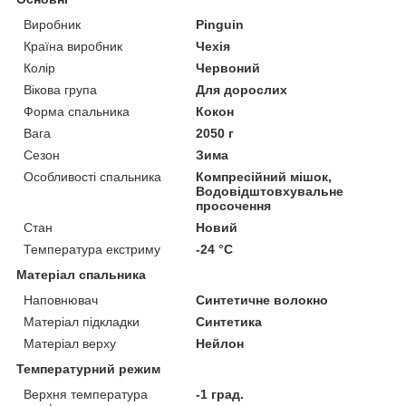
Виробник
Pinguin
Країна виробник
Чехія
Колір
Червоний
Вікова група
Для дорослих
Форма спальника
Кокон
Вага
2050 г
Сезон
Зима
Особливості спальника
Компресійний мішок,
Водовідштовхувальне
просочення
Стан
Новий
Температура екстриму
-24 °С
Матеріал спальника
Наповнювач
Синтетичне волокно
Матеріал підкладки
Синтетика
Матеріал верху
Нейлон
Температурний режим
Верхня температура
-1 град.