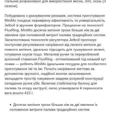
Пальник розраховано для використання весна, літо, осінь (3
сезони).
Побудована з урахуванням рюкзаків, система приготування
MiniMo поєднує перевірену ефективність та універсальність
Jetboil зі зручним формфактором. Працюючи на технології
FluxRing, MiniMo досягає кипіння трохи більше ніж за дві
хвилини при половинній витраті палива традиційних систем.
Запатентована технологія регулятора Jetboil пропонує
поступове регулювання нагрівання від легкого кипіння до
повного кипіння, ідеально підходить для тушкування зелені,
готування соусів тощо. Металеві ручки та перероблений
кухонний стаканчик FluxRing - оптимізований під низький кут
ложки — роблять MiniMo ідеальним посудом для особистого
приготування їжі та їжі. Почніть нагрівання миттєво за
допомогою зручного, надійної кнопки запалювання;
заощадите простір пакування завдяки розумній конструкції
складання ручок убік. Включає стабілізатор балону для
палива та опору каструлі; легко упаковувати й переносити
вага всього 415 г.
Досягає кипіння трохи більше ніж за дві хвилини із
половиною витрати палива традиційних систем