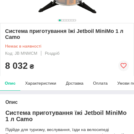
Система приготування їжі Jetboil MiniMo 1 л
Camo
Немає в наявності
Код: JB MNMCM
Роздріб
8 032
₴
Опис
Характеристики
Доставка
Оплата
Умови п
Опис
Система приготування їжі Jetboil MiniMo
1 л Camo
Підійде для туризму, веслування, їзди на велосипеді