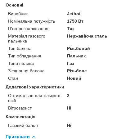
Основні
Виробник
Jetboil
Номінальна потужність
1750 Вт
П'єзорозпалювання
Так
Матеріал газового
Нержавіюча сталь
пальника
Тип балона
Різьбовий
Тип обладнання
Пальник
Типи палива
Газ
З'єднання балона
Різьбове
Стан
Новий
Додаткові характеристики
Оптимально для кількості
2
осіб
Вітрозахист
Ні
Комплектація
Газовий балон
Ні
Приховати