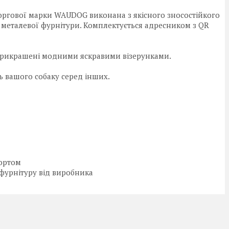
торгової марки WAUDOG виконана з якісного зносостійкого
 металевої фурнітури. Комплектується адресником з QR
прикрашені модними яскравими візерунками.
ь вашого собаку серед інших.
портом
 фурнітуру від виробника