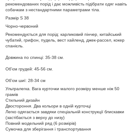
рекомендованих порід і дає можливість підібрати одяг навіть
собачкам з нестандартними параметрами тіла.
Размір S 38
Чорно-червоний
Рекомендується для порід: карликовий пінчер, китайський
чубатий, грифон, пудель, вест хайленд, джек-рассел, кокер
спанієль.
Довжина по спинці: 35-38 см.
Об'єм грудей: 45-56 см.
Об'єм шиї: 28-34 см
Ультралегка. Вага курточки малого розміру менше ніж 50
грамів
Стильний дизайн
Двостороння. Два кольори в одній курточці
Легко одягається завдяки спеціальній конструкції блискавки
(застібається з верху до низу)
Повний модельний ряд (6 розмірів)
Сумочка для зберігання і транспортування