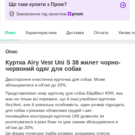
Що таке купити з Пром?
Замовлення під захистом
Опис
Характеристики
Доставка
Оплата
Умови п
Опис
Куртка Airy Vest Uni S 38 жилет чорно-
червоний одяг для собак
Двостороння еластична курточка для собак. Може
збільшуватися в об'ємі до 20%.
Представляємо нову курточку для собак ЕйріВест ЮНІ, яка
має не тільки всі переваги, що й інші улюблені курточки
AiryVest, але й унікальну особливість: один розмір підходить
для собак з різними обхватами грудей і шиї.
Інноваційна конструкція курточок UNI дозволяє їм
розтягуватися в різні боки та цим самим збільшуватися в
об'ємі до 20%.
Ця фішка полегшує підбір розміру, розширює список