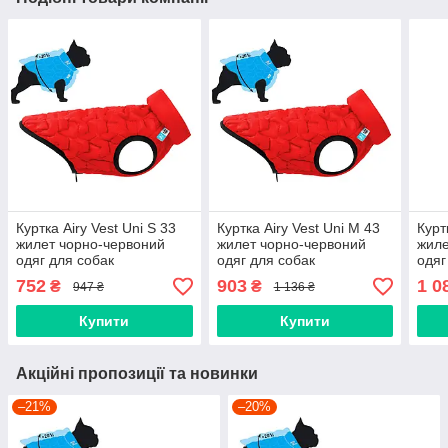
Куртка Airy Vest Uni S 33
Куртка Airy Vest Uni M 43
Курт
жилет чорно-червоний
жилет чорно-червоний
жиле
одяг для собак
одяг для собак
одяг
752
903
1 0
₴
₴
947 ₴
1 136 ₴
Купити
Купити
Акційні пропозиції та новинки
–21%
–20%